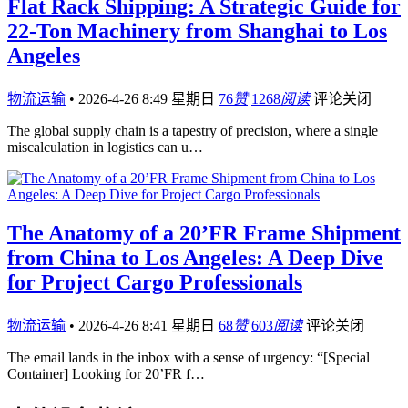
Flat Rack Shipping: A Strategic Guide for
22-Ton Machinery from Shanghai to Los
Angeles
物流运输
•
2026-4-26 8:49 星期日
76
赞
1268
阅读
评论关闭
The global supply chain is a tapestry of precision, where a single
miscalculation in logistics can u…
The Anatomy of a 20’FR Frame Shipment
from China to Los Angeles: A Deep Dive
for Project Cargo Professionals
物流运输
•
2026-4-26 8:41 星期日
68
赞
603
阅读
评论关闭
The email lands in the inbox with a sense of urgency: “[Special
Container] Looking for 20’FR f…