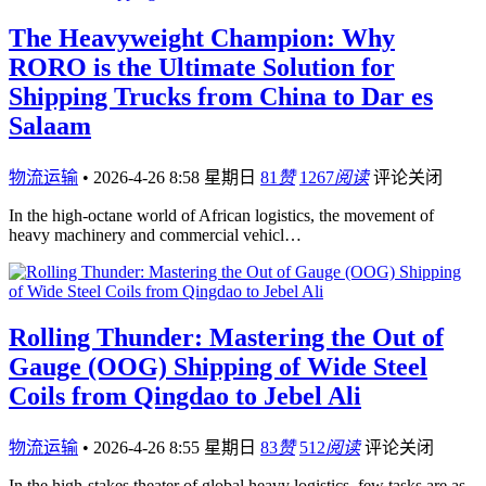
The Heavyweight Champion: Why
RORO is the Ultimate Solution for
Shipping Trucks from China to Dar es
Salaam
物流运输
•
2026-4-26 8:58 星期日
81
赞
1267
阅读
评论关闭
In the high-octane world of African logistics, the movement of
heavy machinery and commercial vehicl…
Rolling Thunder: Mastering the Out of
Gauge (OOG) Shipping of Wide Steel
Coils from Qingdao to Jebel Ali
物流运输
•
2026-4-26 8:55 星期日
83
赞
512
阅读
评论关闭
In the high-stakes theater of global heavy logistics, few tasks are as