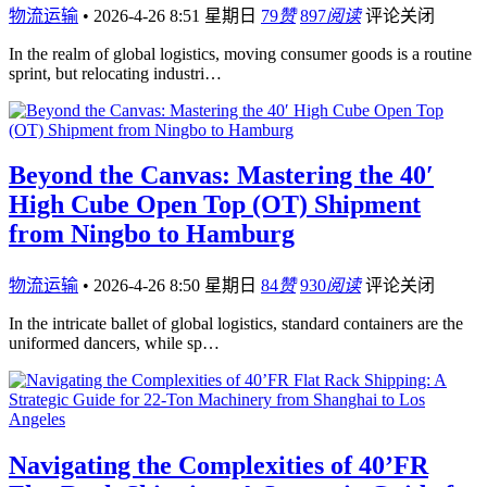
物流运输
•
2026-4-26 8:51 星期日
79
赞
897
阅读
评论关闭
In the realm of global logistics, moving consumer goods is a routine
sprint, but relocating industri…
Beyond the Canvas: Mastering the 40′
High Cube Open Top (OT) Shipment
from Ningbo to Hamburg
物流运输
•
2026-4-26 8:50 星期日
84
赞
930
阅读
评论关闭
In the intricate ballet of global logistics, standard containers are the
uniformed dancers, while sp…
Navigating the Complexities of 40’FR