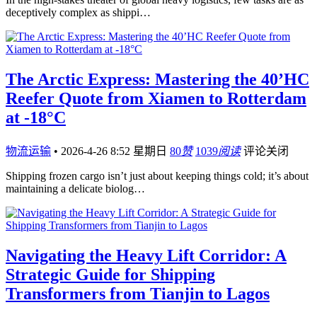
deceptively complex as shippi…
The Arctic Express: Mastering the 40’HC
Reefer Quote from Xiamen to Rotterdam
at -18°C
物流运输
•
2026-4-26 8:52 星期日
80
赞
1039
阅读
评论关闭
Shipping frozen cargo isn’t just about keeping things cold; it’s about
maintaining a delicate biolog…
Navigating the Heavy Lift Corridor: A
Strategic Guide for Shipping
Transformers from Tianjin to Lagos