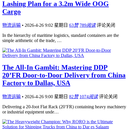
Lashing Plan for a 3.2m Wide OOG
Cargo
物流运输
•
2026-4-26 9:02 星期日
63
赞
789
阅读
评论关闭
In the hierarchy of maritime logistics, standard containers are the
simple arithmetic of the trade, …
The All-In Gambit: Mastering DDP
20’FR Door-to-Door Delivery from China
Factory to Dallas, USA
物流运输
•
2026-4-26 9:00 星期日
82
赞
1074
阅读
评论关闭
Delivering a 20-foot Flat Rack (20’FR) containing heavy machinery
or industrial equipment unde…