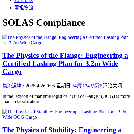
物流专线
零担物流
SOLAS Compliance
The Physics of the Flange: Engineering a
Certified Lashing Plan for 3.2m Wide
Cargo
物流运输
•
2026-4-26 9:05 星期日
74
赞
1243
阅读
评论关闭
In the lexicon of maritime logistics, “Out of Gauge” (OOG) is more
than a classification…
The Physics of Stability: Engineering a