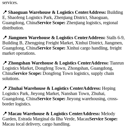
services.
📍 Shaoguan Warehouse & Logistics CenterAddress:
Building
E, Shaofeng Logistics Park, Zhenjiang District, Shaoguan,
Guangdong, China
Service Scope:
Zhenjiang logistics, regional
distribution.
📍 Jiangmen Warehouse & Logistics CenterAddress:
Stalls 6-9,
Building B, Zhengping Freight Market, Xinhui District, Jiangmen,
Guangdong, China
Service Scope:
Xinhui cargo handling, freight
market operations.
📍 Zhongshan Warehouse & Logistics CenterAddress:
Tianrun
Logistics Market, Dongfeng Town, Zhongshan, Guangdong,
China
Service Scope:
Dongfeng Town logistics, supply chain
solutions.
📍 Zhuhai Warehouse & Logistics CenterAddress:
Heping
Logistics Park, Jieyong Market, Nanshan Town, Zhuhai,
Guangdong, China
Service Scope:
Jieyong warehousing, cross-
border logistics.
📍 Macau Warehouse & Logistics CenterAddress:
Melody
Garden, Estrada Marginal da Ilha Verde, Macau
Service Scope:
Macau local delivery, cargo handling.