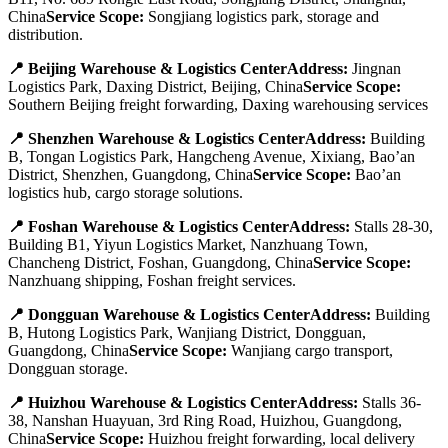
China
Service Scope:
Songjiang logistics park, storage and
distribution.
📍 Beijing Warehouse & Logistics CenterAddress:
Jingnan
Logistics Park, Daxing District, Beijing, China
Service Scope:
Southern Beijing freight forwarding, Daxing warehousing services
📍 Shenzhen Warehouse & Logistics CenterAddress:
Building
B, Tongan Logistics Park, Hangcheng Avenue, Xixiang, Bao’an
District, Shenzhen, Guangdong, China
Service Scope:
Bao’an
logistics hub, cargo storage solutions.
📍 Foshan Warehouse & Logistics CenterAddress:
Stalls 28-30,
Building B1, Yiyun Logistics Market, Nanzhuang Town,
Chancheng District, Foshan, Guangdong, China
Service Scope:
Nanzhuang shipping, Foshan freight services.
📍 Dongguan Warehouse & Logistics CenterAddress:
Building
B, Hutong Logistics Park, Wanjiang District, Dongguan,
Guangdong, China
Service Scope:
Wanjiang cargo transport,
Dongguan storage.
📍 Huizhou Warehouse & Logistics CenterAddress:
Stalls 36-
38, Nanshan Huayuan, 3rd Ring Road, Huizhou, Guangdong,
China
Service Scope:
Huizhou freight forwarding, local delivery