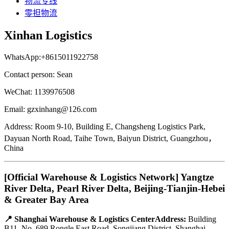
物流专线
零担物流
Xinhan Logistics
WhatsApp:+8615011922758
Contact person: Sean
WeChat: 1139976508
Email: gzxinhang@126.com
Address: Room 9-10, Building E, Changsheng Logistics Park,
Dayuan North Road, Taihe Town, Baiyun District, Guangzhou，
China
[Official Warehouse & Logistics Network] Yangtze
River Delta, Pearl River Delta, Beijing-Tianjin-Hebei
& Greater Bay Area
📍 Shanghai Warehouse & Logistics CenterAddress:
Building
B11, No. 689 Rongle East Road, Songjiang District, Shanghai,