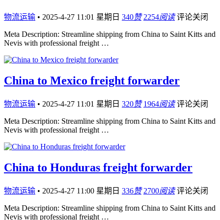
物流运输
•
2025-4-27 11:01 星期日
340
赞
2254
阅读
评论关闭
Meta Description: Streamline shipping from China to Saint Kitts and
Nevis with professional freight …
China to Mexico freight forwarder
物流运输
•
2025-4-27 11:01 星期日
320
赞
1964
阅读
评论关闭
Meta Description: Streamline shipping from China to Saint Kitts and
Nevis with professional freight …
China to Honduras freight forwarder
物流运输
•
2025-4-27 11:00 星期日
336
赞
2700
阅读
评论关闭
Meta Description: Streamline shipping from China to Saint Kitts and
Nevis with professional freight …