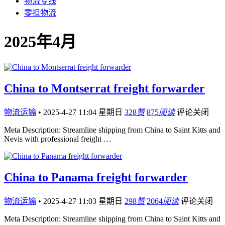
物流专线
零担物流
2025年4月
China to Montserrat freight forwarder
物流运输
•
2025-4-27 11:04 星期日
328
赞
875
阅读
评论关闭
Meta Description: Streamline shipping from China to Saint Kitts and
Nevis with professional freight …
China to Panama freight forwarder
物流运输
•
2025-4-27 11:03 星期日
298
赞
2064
阅读
评论关闭
Meta Description: Streamline shipping from China to Saint Kitts and