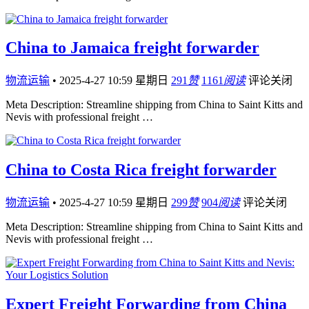
China to Jamaica freight forwarder
物流运输
•
2025-4-27 10:59 星期日
291
赞
1161
阅读
评论关闭
Meta Description: Streamline shipping from China to Saint Kitts and
Nevis with professional freight …
China to Costa Rica freight forwarder
物流运输
•
2025-4-27 10:59 星期日
299
赞
904
阅读
评论关闭
Meta Description: Streamline shipping from China to Saint Kitts and
Nevis with professional freight …
Expert Freight Forwarding from China