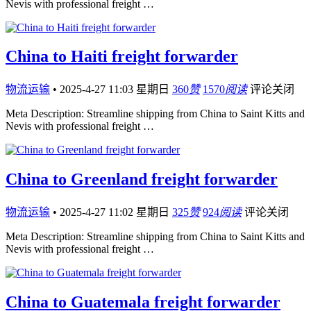
Nevis with professional freight …
China to Haiti freight forwarder
物流运输
•
2025-4-27 11:03 星期日
360
赞
1570
阅读
评论关闭
Meta Description: Streamline shipping from China to Saint Kitts and
Nevis with professional freight …
China to Greenland freight forwarder
物流运输
•
2025-4-27 11:02 星期日
325
赞
924
阅读
评论关闭
Meta Description: Streamline shipping from China to Saint Kitts and
Nevis with professional freight …
China to Guatemala freight forwarder