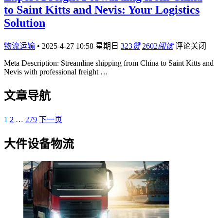
to Saint Kitts and Nevis: Your Logistics
Solution
物流运输
•
2025-4-27 10:58 星期日
323
赞
2602
阅读
评论关闭
Meta Description: Streamline shipping from China to Saint Kitts and
Nevis with professional freight …
文章导航
1
2
…
279
下一页
大件设备物流