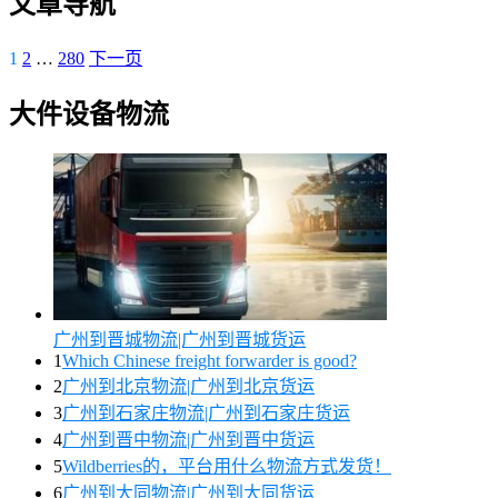
文章导航
1
2
…
280
下一页
大件设备物流
广州到晋城物流|广州到晋城货运
1
Which Chinese freight forwarder is good?
2
广州到北京物流|广州到北京货运
3
广州到石家庄物流|广州到石家庄货运
4
广州到晋中物流|广州到晋中货运
5
Wildberries的，平台用什么物流方式发货！
6
广州到大同物流|广州到大同货运