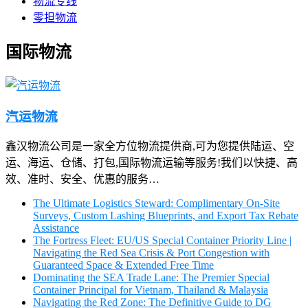
物流专线
零担物流
国际物流
汽运物流
鑫汉物流公司是一家全方位物流提供商,可为您提供陆运、空
运、海运、仓储、打包,国际物流运输等服务!我们以快捷、高
效、准时、安全、优惠的服务…
The Ultimate Logistics Steward: Complimentary On-Site
Surveys, Custom Lashing Blueprints, and Export Tax Rebate
Assistance
The Fortress Fleet: EU/US Special Container Priority Line |
Navigating the Red Sea Crisis & Port Congestion with
Guaranteed Space & Extended Free Time
Dominating the SEA Trade Lane: The Premier Special
Container Principal for Vietnam, Thailand & Malaysia
Navigating the Red Zone: The Definitive Guide to DG