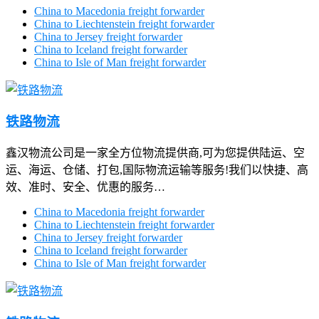
China to Macedonia freight forwarder
China to Liechtenstein freight forwarder
China to Jersey freight forwarder
China to Iceland freight forwarder
China to Isle of Man freight forwarder
铁路物流
鑫汉物流公司是一家全方位物流提供商,可为您提供陆运、空
运、海运、仓储、打包,国际物流运输等服务!我们以快捷、高
效、准时、安全、优惠的服务…
China to Macedonia freight forwarder
China to Liechtenstein freight forwarder
China to Jersey freight forwarder
China to Iceland freight forwarder
China to Isle of Man freight forwarder