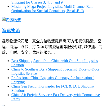
Shipping for Classes 3, 4, 8, and 9
Mastering Mega-Project Logistics: Multi-Channel Rate
Optimization for Special Containers, Break-Bulk
海运物流
鑫汉物流公司是一家全方位物流提供商,可为您提供陆运、空
运、海运、仓储、打包,国际物流运输等服务!我们以快捷、高
效、准时、安全、优惠的服务…
Best Shipping Agent from China with One-Stop Logistics
Solution
China to Southeast Asia Shipping Specialist: Door-to-Door
Logistics Service
Professional China Logistics Company for International
Shipping
China Sea Freight Forwarder for FCL & LCL Shipping
Solutions
China Air Freight Services: Fast Delivery with Competitive
Rates