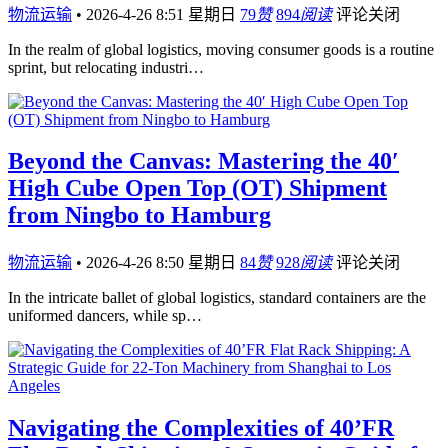
物流运输
•
2026-4-26 8:51 星期日
79
赞
894
阅读
评论关闭
In the realm of global logistics, moving consumer goods is a routine
sprint, but relocating industri…
Beyond the Canvas: Mastering the 40′
High Cube Open Top (OT) Shipment
from Ningbo to Hamburg
物流运输
•
2026-4-26 8:50 星期日
84
赞
928
阅读
评论关闭
In the intricate ballet of global logistics, standard containers are the
uniformed dancers, while sp…
Navigating the Complexities of 40’FR