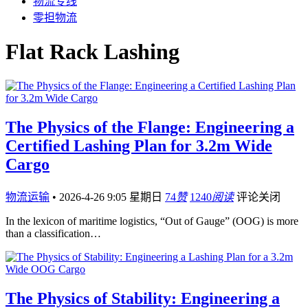
物流专线
零担物流
Flat Rack Lashing
The Physics of the Flange: Engineering a
Certified Lashing Plan for 3.2m Wide
Cargo
物流运输
•
2026-4-26 9:05 星期日
74
赞
1240
阅读
评论关闭
In the lexicon of maritime logistics, “Out of Gauge” (OOG) is more
than a classification…
The Physics of Stability: Engineering a