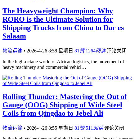
The Heavyweight Champion: Why
RORO is the Ultimate Solution for
Shipping Trucks from China to Dar es
Salaam
物流运输
•
2026-4-26 8:58 星期日
81
赞
1264
阅读
评论关闭
In the high-octane world of African logistics, the movement of
heavy machinery and commercial vehicl…
Rolling Thunder: Mastering the Out of
Gauge (OOG) Shipping of Wide Steel
Coils from Qingdao to Jebel Ali
物流运输
•
2026-4-26 8:55 星期日
81
赞
511
阅读
评论关闭
In the high-stakes theater of global heavy logistics, few tasks are as