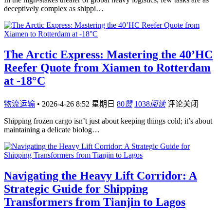
deceptively complex as shippi…
The Arctic Express: Mastering the 40’HC
Reefer Quote from Xiamen to Rotterdam
at -18°C
物流运输
•
2026-4-26 8:52 星期日
80
赞
1038
阅读
评论关闭
Shipping frozen cargo isn’t just about keeping things cold; it’s about
maintaining a delicate biolog…
Navigating the Heavy Lift Corridor: A
Strategic Guide for Shipping
Transformers from Tianjin to Lagos