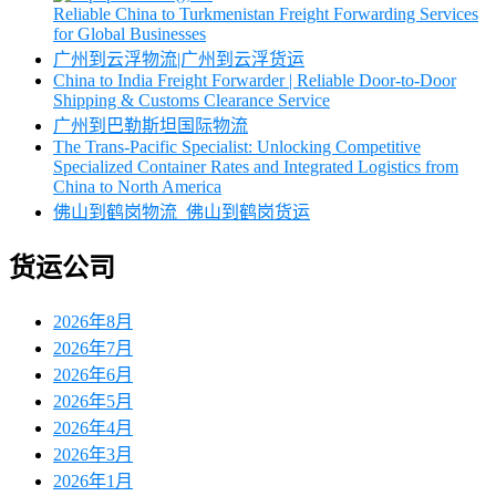
Reliable China to Turkmenistan Freight Forwarding Services
for Global Businesses
广州到云浮物流|广州到云浮货运
China to India Freight Forwarder | Reliable Door-to-Door
Shipping & Customs Clearance Service
广州到巴勒斯坦国际物流
The Trans-Pacific Specialist: Unlocking Competitive
Specialized Container Rates and Integrated Logistics from
China to North America
佛山到鹤岗物流_佛山到鹤岗货运
货运公司
2026年8月
2026年7月
2026年6月
2026年5月
2026年4月
2026年3月
2026年1月