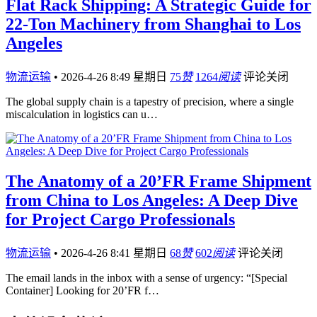
Flat Rack Shipping: A Strategic Guide for
22-Ton Machinery from Shanghai to Los
Angeles
物流运输
•
2026-4-26 8:49 星期日
75
赞
1264
阅读
评论关闭
The global supply chain is a tapestry of precision, where a single
miscalculation in logistics can u…
The Anatomy of a 20’FR Frame Shipment
from China to Los Angeles: A Deep Dive
for Project Cargo Professionals
物流运输
•
2026-4-26 8:41 星期日
68
赞
602
阅读
评论关闭
The email lands in the inbox with a sense of urgency: “[Special
Container] Looking for 20’FR f…