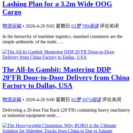
Lashing Plan for a 3.2m Wide OOG
Cargo
物流运输
•
2026-4-26 9:02 星期日
63
赞
789
阅读
评论关闭
In the hierarchy of maritime logistics, standard containers are the
simple arithmetic of the trade, …
The All-In Gambit: Mastering DDP
20’FR Door-to-Door Delivery from China
Factory to Dallas, USA
物流运输
•
2026-4-26 9:00 星期日
82
赞
1073
阅读
评论关闭
Delivering a 20-foot Flat Rack (20’FR) containing heavy machinery
or industrial equipment unde…