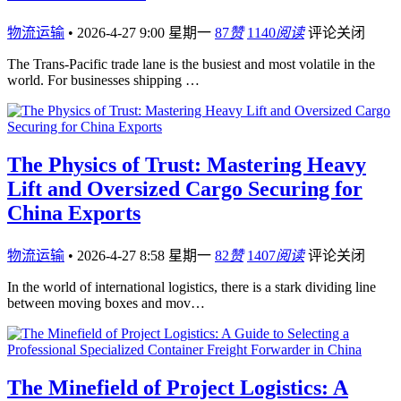
物流运输
•
2026-4-27 9:00 星期一
87
赞
1140
阅读
评论关闭
The Trans-Pacific trade lane is the busiest and most volatile in the
world. For businesses shipping …
The Physics of Trust: Mastering Heavy
Lift and Oversized Cargo Securing for
China Exports
物流运输
•
2026-4-27 8:58 星期一
82
赞
1407
阅读
评论关闭
In the world of international logistics, there is a stark dividing line
between moving boxes and mov…
The Minefield of Project Logistics: A