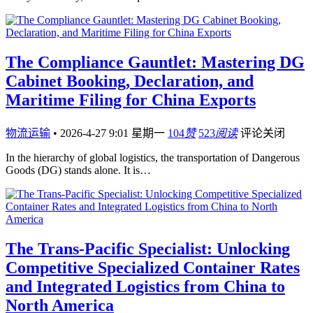
The Compliance Gauntlet: Mastering DG
Cabinet Booking, Declaration, and
Maritime Filing for China Exports
物流运输
•
2026-4-27 9:01 星期一
104
赞
523
阅读
评论关闭
In the hierarchy of global logistics, the transportation of Dangerous
Goods (DG) stands alone. It is…
The Trans-Pacific Specialist: Unlocking
Competitive Specialized Container Rates
and Integrated Logistics from China to
North America