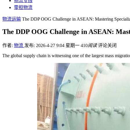
物流专线
零担物流
物流运输
The DDP OOG Challenge in ASEAN: Mastering Specialized
The DDP OOG Challenge in ASEAN: Masteri
作者:
物流
发布: 2026-4-27 9:04 星期一
410
阅读
评论关闭
The global supply chain is witnessing one of the largest mass migrat