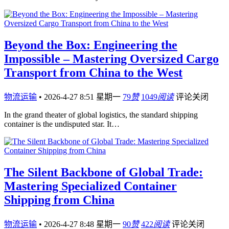
Beyond the Box: Engineering the
Impossible – Mastering Oversized Cargo
Transport from China to the West
物流运输
•
2026-4-27 8:51 星期一
79
赞
1049
阅读
评论关闭
In the grand theater of global logistics, the standard shipping
container is the undisputed star. It…
The Silent Backbone of Global Trade:
Mastering Specialized Container
Shipping from China
物流运输
•
2026-4-27 8:48 星期一
90
赞
422
阅读
评论关闭