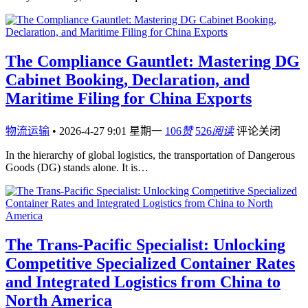
The Compliance Gauntlet: Mastering DG
Cabinet Booking, Declaration, and
Maritime Filing for China Exports
物流运输
•
2026-4-27 9:01 星期一
106
赞
526
阅读
评论关闭
In the hierarchy of global logistics, the transportation of Dangerous
Goods (DG) stands alone. It is…
The Trans-Pacific Specialist: Unlocking
Competitive Specialized Container Rates
and Integrated Logistics from China to
North America