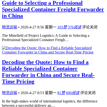
Guide to Selecting a Professional
Specialized Container Freight Forwarder
in China
物流运输
•
2026-4-27 8:56 星期一
103
赞
376
阅读
评论关闭
The Minefield of Project Logistics: A Guide to Selecting a
Professional Specialized Container Freigh…
Decoding the Quote: How to Find a
Reliable Specialized Container
Forwarder in China and Secure Real-
Time Pricing
物流运输
•
2026-4-27 8:53 星期一
81
赞
600
阅读
评论关闭
In the high-stakes world of international logistics, the difference
between a successful delivery an…