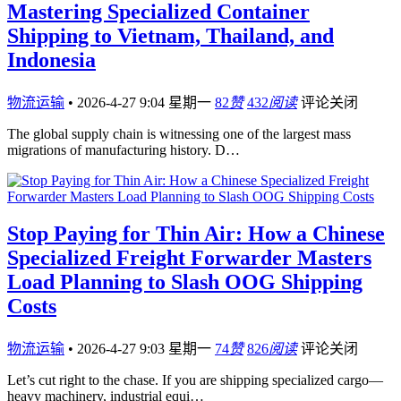
Mastering Specialized Container
Shipping to Vietnam, Thailand, and
Indonesia
物流运输
•
2026-4-27 9:04 星期一
82
赞
432
阅读
评论关闭
The global supply chain is witnessing one of the largest mass
migrations of manufacturing history. D…
Stop Paying for Thin Air: How a Chinese
Specialized Freight Forwarder Masters
Load Planning to Slash OOG Shipping
Costs
物流运输
•
2026-4-27 9:03 星期一
74
赞
826
阅读
评论关闭
Let’s cut right to the chase. If you are shipping specialized cargo—
heavy machinery, industrial equi…