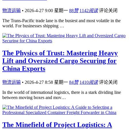
物流运输
•
2026-4-27 9:00 星期一
88
赞
1142
阅读
评论关闭
The Trans-Pacific trade lane is the busiest and most volatile in the
world. For businesses shipping …
The Physics of Trust: Mastering Heavy
Lift and Oversized Cargo Securing for
China Exports
物流运输
•
2026-4-27 8:58 星期一
84
赞
1410
阅读
评论关闭
In the world of international logistics, there is a stark dividing line
between moving boxes and mov…
The Minefield of Project Logistics: A