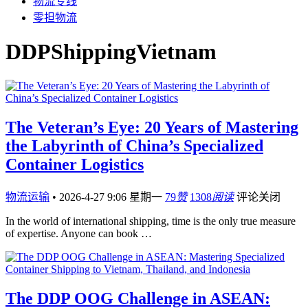
物流专线
零担物流
DDPShippingVietnam
The Veteran’s Eye: 20 Years of Mastering
the Labyrinth of China’s Specialized
Container Logistics
物流运输
•
2026-4-27 9:06 星期一
79
赞
1308
阅读
评论关闭
In the world of international shipping, time is the only true measure
of expertise. Anyone can book …
The DDP OOG Challenge in ASEAN: