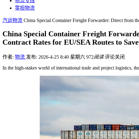
物流专线
零担物流
汽运物流
China Special Container Freight Forwarder: Direct from t
China Special Container Freight Forwarde
Contract Rates for EU/SEA Routes to Save
作者:
物流
发布: 2026-4-25 8:40 星期六
972
阅读
评论关闭
In the high-stakes world of international trade and project logistics,