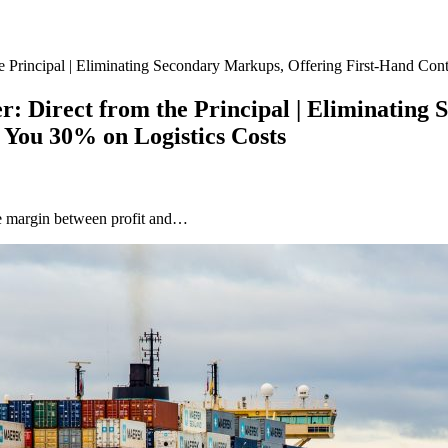
he Principal | Eliminating Secondary Markups, Offering First-Hand Co
r: Direct from the Principal | Eliminating
 You 30% on Logistics Costs
 the margin between profit and…