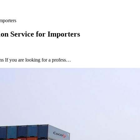
Importers
ion Service for Importers
s If you are looking for a profess…