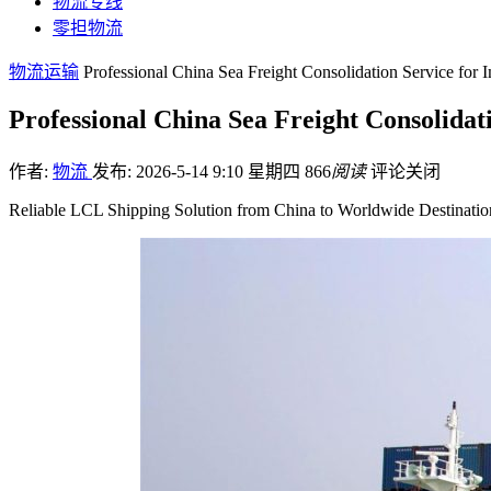
物流专线
零担物流
物流运输
Professional China Sea Freight Consolidation Service for 
Professional China Sea Freight Consolidat
作者:
物流
发布: 2026-5-14 9:10 星期四
866
阅读
评论关闭
Reliable LCL Shipping Solution from China to Worldwide Destination