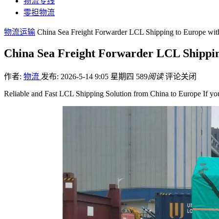
物流专线
零担物流
物流运输
China Sea Freight Forwarder LCL Shipping to Europe with
China Sea Freight Forwarder LCL Shipping
作者:
物流
发布: 2026-5-14 9:05 星期四
589
阅读
评论关闭
Reliable and Fast LCL Shipping Solution from China to Europe If you