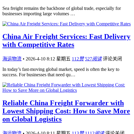
Sea freight remains the backbone of global trade, especially for
businesses importing large volumes …
China Air Freight Services: Fast Delivery
with Competitive Rates
海运物流
•
2026-4-10 8:12 星期五
112
赞
527
阅读
评论关闭
In today’s fast-moving global market, speed is often the key to
success. For businesses that need qu…
Reliable China Freight Forwarder with
Lowest Shipping Cost: How to Save More
on Global Logistics
海运物流
•
2026-4-10 8:11 星期五
113
赞
1112
阅读
评论关闭