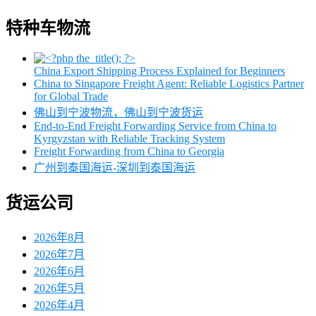
特种车物流
China Export Shipping Process Explained for Beginners
China to Singapore Freight Agent: Reliable Logistics Partner
for Global Trade
佛山到宁波物流，佛山到宁波货运
End-to-End Freight Forwarding Service from China to
Kyrgyzstan with Reliable Tracking System
Freight Forwarding from China to Georgia
广州到泰国海运-深圳到泰国海运
货运公司
2026年8月
2026年7月
2026年6月
2026年5月
2026年4月