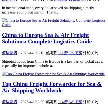
In international trade, every dollar saved on shipping directly
increases your profit margin. That’s…
China to Europe Sea & Air Freight
Solutions: Complete Logistics Guide
海运物流
•
2026-4-10 8:10 星期五
111
赞
369
阅读
评论关闭
Shipping goods from China to Europe is a key part of global trade,
especially for importers, wholesa…
Top China Freight Forwarder for Sea &
Air Shipping Worldwide
海运物流
•
2026-4-10 8:09 星期五
114
赞
349
阅读
评论关闭