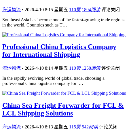
海运物流
•
2026-4-10 8:15 星期五
110
赞
1894
阅读
评论关闭
Southeast Asia has become one of the fastest-growing trade regions
in the world. Countries such as T…
Professional China Logistics Company
for International Shipping
海运物流
•
2026-4-10 8:14 星期五
110
赞
1258
阅读
评论关闭
In the rapidly evolving world of global trade, choosing a
professional China logistics company for i…
China Sea Freight Forwarder for FCL &
LCL Shipping Solutions
海运物流
•
2026-4-10 8:13 星期五
115
赞
542
阅读
评论关闭