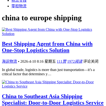
物流专线
零担物流
china to europe shipping
Best Shipping Agent from China with
One-Stop Logistics Solution
海运物流
•
2026-4-10 8:16 星期五
111
赞
1972
阅读
评论关闭
In global trade, logistics is more than just transportation—it’s a
critical factor that determines y…
China to Southeast Asia Shipping
Specialist: Door-to-Door Logistics Service