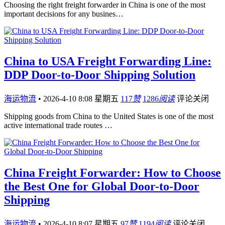
Choosing the right freight forwarder in China is one of the most
important decisions for any busines…
China to USA Freight Forwarding Line:
DDP Door-to-Door Shipping Solution
海运物流
•
2026-4-10 8:08 星期五
117
赞
1286
阅读
评论关闭
Shipping goods from China to the United States is one of the most
active international trade routes …
China Freight Forwarder: How to Choose
the Best One for Global Door-to-Door
Shipping
海运物流
•
2026-4-10 8:07 星期五
97
赞
1194
阅读
评论关闭