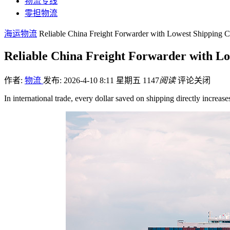
物流专线
零担物流
海运物流
Reliable China Freight Forwarder with Lowest Shipping C
Reliable China Freight Forwarder with Lo
作者:
物流
发布: 2026-4-10 8:11 星期五
1147
阅读
评论关闭
In international trade, every dollar saved on shipping directly increas