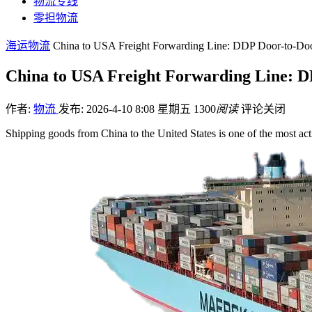
物流专线
零担物流
海运物流
China to USA Freight Forwarding Line: DDP Door-to-Doo
China to USA Freight Forwarding Line: D
作者:
物流
发布: 2026-4-10 8:08 星期五
1300
阅读
评论关闭
Shipping goods from China to the United States is one of the most act