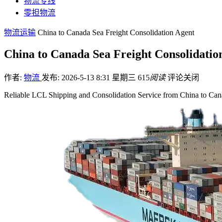
物流专线
零担物流
物流运输
China to Canada Sea Freight Consolidation Agent
China to Canada Sea Freight Consolidatio
作者:
物流
发布: 2026-5-13 8:31 星期三
615
阅读
评论关闭
Reliable LCL Shipping and Consolidation Service from China to Ca