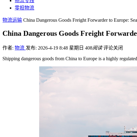
物流专线
零担物流
物流运输
China Dangerous Goods Freight Forwarder to Europe: Sea 
China Dangerous Goods Freight Forwarder 
作者:
物流
发布: 2026-4-19 8:48 星期日
408
阅读
评论关闭
Shipping dangerous goods from China to Europe is a highly regulate