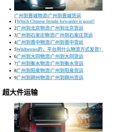
广州到晋城物流|广州到晋城货运
1
Which Chinese freight forwarder is good?
2
广州到北京物流|广州到北京货运
3
广州到石家庄物流|广州到石家庄货运
4
广州到晋中物流|广州到晋中货运
5
Wildberries的，平台用什么物流方式发货！
6
广州到大同物流|广州到大同货运
7
广州到衡水物流|广州到衡水货运
8
广州到阳泉物流|广州到阳泉货运
9
广州到朔州物流|广州到朔州货运
超大件运输