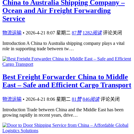
China to Australia Shipping Company –
Ocean and Air Freight Forwarding
Service
物流运输
•
2026-4-21 8:07 星期二
87
赞
1282
阅读
评论关闭
Introduction A China to Australia shipping company plays a vital
role in supporting trade between tw…
Best Freight Forwarder China to Middle
East – Safe and Efficient Cargo Transport
物流运输
•
2026-4-21 8:06 星期二
81
赞
846
阅读
评论关闭
Introduction Trade between China and the Middle East has been
growing rapidly in recent years, drive…