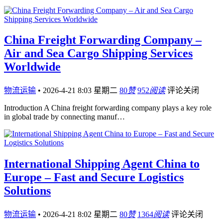
China Freight Forwarding Company –
Air and Sea Cargo Shipping Services
Worldwide
物流运输
•
2026-4-21 8:03 星期二
80
赞
952
阅读
评论关闭
Introduction A China freight forwarding company plays a key role
in global trade by connecting manuf…
International Shipping Agent China to
Europe – Fast and Secure Logistics
Solutions
物流运输
•
2026-4-21 8:02 星期二
80
赞
1364
阅读
评论关闭