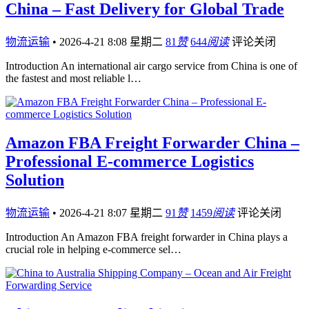
China – Fast Delivery for Global Trade
物流运输
•
2026-4-21 8:08 星期二
81
赞
644
阅读
评论关闭
Introduction An international air cargo service from China is one of
the fastest and most reliable l…
Amazon FBA Freight Forwarder China –
Professional E-commerce Logistics
Solution
物流运输
•
2026-4-21 8:07 星期二
91
赞
1459
阅读
评论关闭
Introduction An Amazon FBA freight forwarder in China plays a
crucial role in helping e-commerce sel…