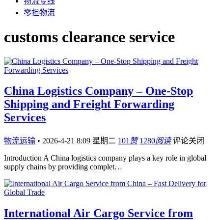
物流专线
零担物流
customs clearance service
China Logistics Company – One-Stop
Shipping and Freight Forwarding
Services
物流运输
•
2026-4-21 8:09 星期二
101
赞
1280
阅读
评论关闭
Introduction A China logistics company plays a key role in global
supply chains by providing complet…
International Air Cargo Service from