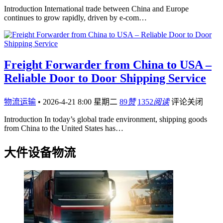
Introduction International trade between China and Europe
continues to grow rapidly, driven by e-com…
Freight Forwarder from China to USA –
Reliable Door to Door Shipping Service
物流运输
•
2026-4-21 8:00 星期二
89
赞
1352
阅读
评论关闭
Introduction In today’s global trade environment, shipping goods
from China to the United States has…
大件设备物流