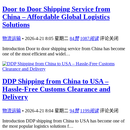
Door to Door Shipping Service from
China – Affordable Global Logistics
Solutions
物流运输
•
2026-4-21 8:05 星期二
84
赞
1087
阅读
评论关闭
Introduction Door to door shipping service from China has become
one of the most efficient and widel…
DDP Shipping from China to USA –
Hassle-Free Customs Clearance and
Delivery
物流运输
•
2026-4-21 8:04 星期二
94
赞
1199
阅读
评论关闭
Introduction DDP shipping from China to USA has become one of
the most popular logistics solutions f…