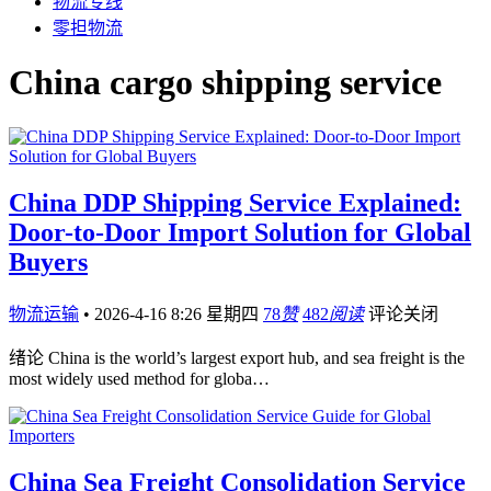
物流专线
零担物流
China cargo shipping service
China DDP Shipping Service Explained:
Door-to-Door Import Solution for Global
Buyers
物流运输
•
2026-4-16 8:26 星期四
78
赞
482
阅读
评论关闭
绪论 China is the world’s largest export hub, and sea freight is the
most widely used method for globa…
China Sea Freight Consolidation Service