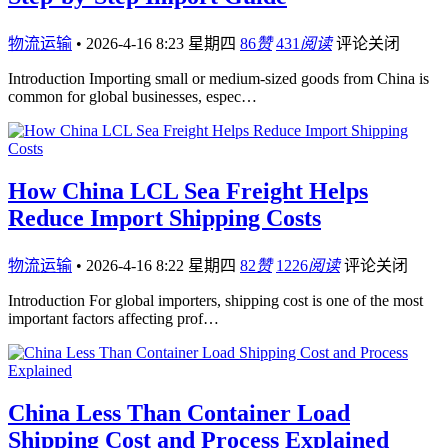
物流运输
•
2026-4-16 8:23 星期四
86
赞
431
阅读
评论关闭
Introduction Importing small or medium-sized goods from China is
common for global businesses, espec…
How China LCL Sea Freight Helps
Reduce Import Shipping Costs
物流运输
•
2026-4-16 8:22 星期四
82
赞
1226
阅读
评论关闭
Introduction For global importers, shipping cost is one of the most
important factors affecting prof…
China Less Than Container Load
Shipping Cost and Process Explained