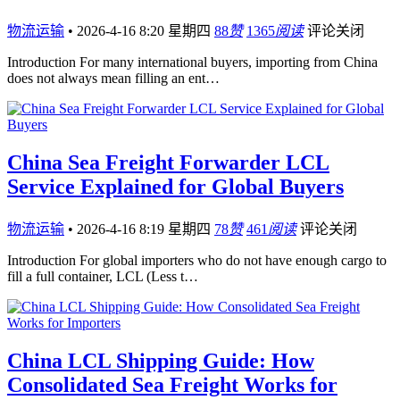
物流运输
•
2026-4-16 8:20 星期四
88
赞
1365
阅读
评论关闭
Introduction For many international buyers, importing from China
does not always mean filling an ent…
China Sea Freight Forwarder LCL
Service Explained for Global Buyers
物流运输
•
2026-4-16 8:19 星期四
78
赞
461
阅读
评论关闭
Introduction For global importers who do not have enough cargo to
fill a full container, LCL (Less t…
China LCL Shipping Guide: How
Consolidated Sea Freight Works for