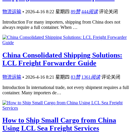
物流运输
•
2026-4-16 8:22 星期四
89
赞
444
阅读
评论关闭
Introduction For many importers, shipping from China does not
always require a full container. When …
China Consolidated Shipping Solutions:
LCL Freight Forwarder Guide
物流运输
•
2026-4-16 8:21 星期四
83
赞
1361
阅读
评论关闭
Introduction In international trade, not every shipment requires a full
container. Many importers de…
How to Ship Small Cargo from China
Using LCL Sea Freight Services