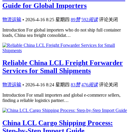
Guide for Global Importers
物流运输
•
2026-4-16 8:25 星期四
89
赞
592
阅读
评论关闭
Introduction For global importers who do not ship full container
loads, China sea freight consolidat…
Reliable China LCL Freight Forwarder
Services for Small Shipments
物流运输
•
2026-4-16 8:24 星期四
83
赞
476
阅读
评论关闭
Introduction For small importers and global e-commerce sellers,
finding a reliable logistics partner…
China LCL Cargo Shipping Process:
Step-by-Step Import Guide