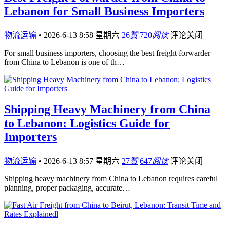
Lebanon for Small Business Importers
物流运输
•
2026-6-13 8:58 星期六
26
赞
720
阅读
评论关闭
For small business importers, choosing the best freight forwarder
from China to Lebanon is one of th…
Shipping Heavy Machinery from China
to Lebanon: Logistics Guide for
Importers
物流运输
•
2026-6-13 8:57 星期六
27
赞
647
阅读
评论关闭
Shipping heavy machinery from China to Lebanon requires careful
planning, proper packaging, accurate…