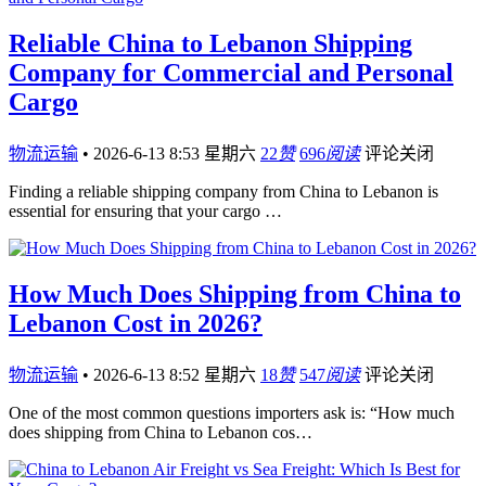
Reliable China to Lebanon Shipping
Company for Commercial and Personal
Cargo
物流运输
•
2026-6-13 8:53 星期六
22
赞
696
阅读
评论关闭
Finding a reliable shipping company from China to Lebanon is
essential for ensuring that your cargo …
How Much Does Shipping from China to
Lebanon Cost in 2026?
物流运输
•
2026-6-13 8:52 星期六
18
赞
547
阅读
评论关闭
One of the most common questions importers ask is: “How much
does shipping from China to Lebanon cos…