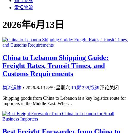
物流专线
零担物流
2026年6月13日
China to Lebanon Shipping Guide:
Freight Rates, Transit Times, and
Customs Requirements
物流运输
•
2026-6-13 8:59 星期六
19
赞
238
阅读
评论关闭
Shipping goods from China to Lebanon is a key logistics route for
importers in the Middle East. Whet…
Best Freight Forwarder from China to