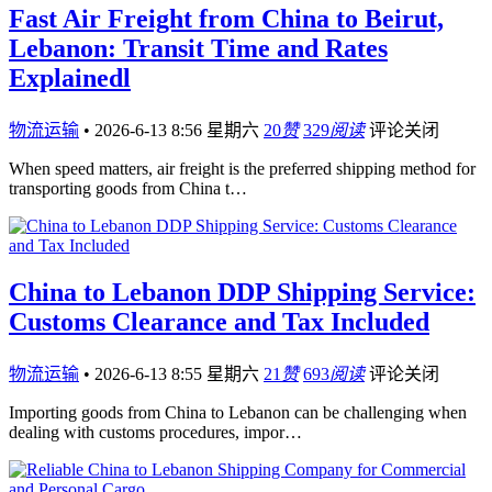
Fast Air Freight from China to Beirut,
Lebanon: Transit Time and Rates
Explainedl
物流运输
•
2026-6-13 8:56 星期六
20
赞
329
阅读
评论关闭
When speed matters, air freight is the preferred shipping method for
transporting goods from China t…
China to Lebanon DDP Shipping Service:
Customs Clearance and Tax Included
物流运输
•
2026-6-13 8:55 星期六
21
赞
693
阅读
评论关闭
Importing goods from China to Lebanon can be challenging when
dealing with customs procedures, impor…