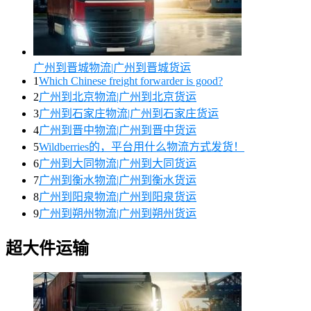
广州到晋城物流|广州到晋城货运
1
Which Chinese freight forwarder is good?
2
广州到北京物流|广州到北京货运
3
广州到石家庄物流|广州到石家庄货运
4
广州到晋中物流|广州到晋中货运
5
Wildberries的，平台用什么物流方式发货！
6
广州到大同物流|广州到大同货运
7
广州到衡水物流|广州到衡水货运
8
广州到阳泉物流|广州到阳泉货运
9
广州到朔州物流|广州到朔州货运
超大件运输