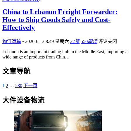
China to Lebanon Freight Forwarder:
How to Ship Goods Safely and Cost-
Effectively
物流运输
•
2026-6-13 8:49 星期六
22
赞
550
阅读
评论关闭
Lebanon is an important trading hub in the Middle East, importing a
wide range of products from Chin…
文章导航
1
2
…
280
下一页
大件设备物流