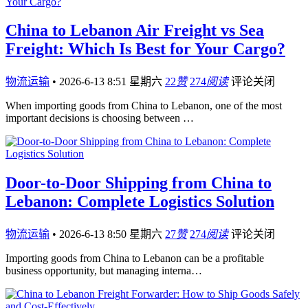
China to Lebanon Air Freight vs Sea
Freight: Which Is Best for Your Cargo?
物流运输
•
2026-6-13 8:51 星期六
22
赞
274
阅读
评论关闭
When importing goods from China to Lebanon, one of the most
important decisions is choosing between …
Door-to-Door Shipping from China to
Lebanon: Complete Logistics Solution
物流运输
•
2026-6-13 8:50 星期六
27
赞
274
阅读
评论关闭
Importing goods from China to Lebanon can be a profitable
business opportunity, but managing interna…