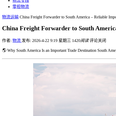
物流专线
零担物流
物流运输
China Freight Forwarder to South America – Reliable Imp
China Freight Forwarder to South America
作者:
物流
发布: 2026-4-22 9:19 星期三
1420
阅读
评论关闭
🌎 Why South America Is an Important Trade Destination South Ame