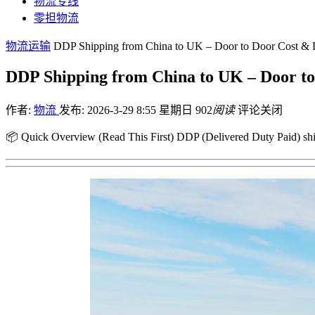
物流专线
零担物流
物流运输
DDP Shipping from China to UK – Door to Door Cost & 
DDP Shipping from China to UK – Door to
作者:
物流
发布: 2026-3-29 8:55 星期日
902
阅读
评论关闭
📦 Quick Overview (Read This First) DDP (Delivered Duty Paid) shi