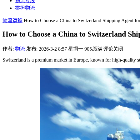
物流专线
零担物流
物流运输
How to Choose a China to Switzerland Shipping Agent fo
How to Choose a China to Switzerland Shi
作者:
物流
发布: 2026-3-2 8:57 星期一
905
阅读
评论关闭
Switzerland is a premium market in Europe, known for high-quality