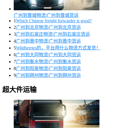
广州到晋城物流|广州到晋城货运
1
Which Chinese freight forwarder is good?
2
广州到北京物流|广州到北京货运
3
广州到石家庄物流|广州到石家庄货运
4
广州到晋中物流|广州到晋中货运
5
Wildberries的，平台用什么物流方式发货！
6
广州到大同物流|广州到大同货运
7
广州到衡水物流|广州到衡水货运
8
广州到阳泉物流|广州到阳泉货运
9
广州到朔州物流|广州到朔州货运
超大件运输