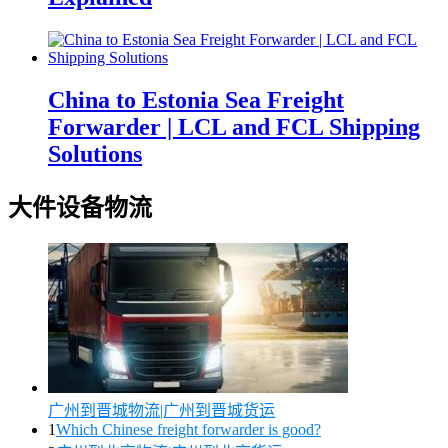
China to Estonia Sea Freight
Forwarder | LCL and FCL Shipping
Solutions
大件设备物流
广州到晋城物流|广州到晋城货运
1
Which Chinese freight forwarder is good?