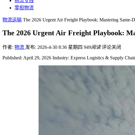
物流专线
零担物流
物流运输
The 2026 Urgent Air Freight Playbook: Mastering Same-
The 2026 Urgent Air Freight Playbook: M
作者:
物流
发布: 2026-4-30 8:36 星期四
949
阅读
评论关闭
Published: April 29, 2026 Industry: Express Logistics & Supply 