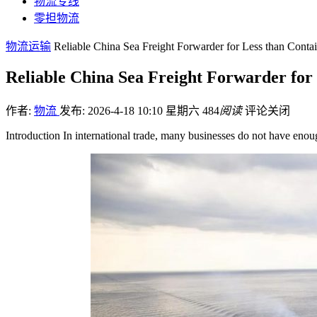
物流专线
零担物流
物流运输
Reliable China Sea Freight Forwarder for Less than Cont
Reliable China Sea Freight Forwarder for
作者:
物流
发布: 2026-4-18 10:10 星期六
484
阅读
评论关闭
Introduction In international trade, many businesses do not have enoug