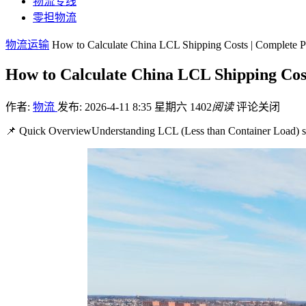
物流专线
零担物流
物流运输
How to Calculate China LCL Shipping Costs | Complete 
How to Calculate China LCL Shipping Cos
作者:
物流
发布: 2026-4-11 8:35 星期六
1402
阅读
评论关闭
📌 Quick OverviewUnderstanding LCL (Less than Container Load) shi