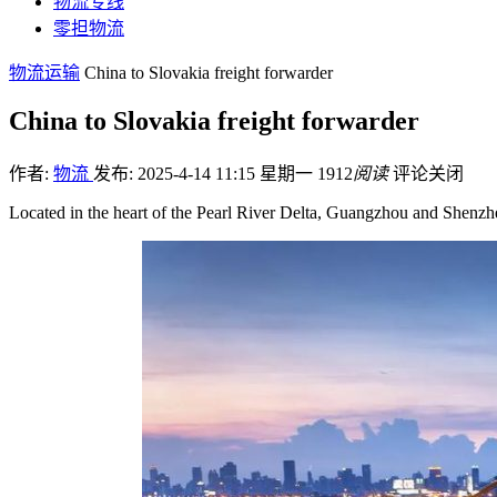
物流专线
零担物流
物流运输
China to Slovakia freight forwarder
China to Slovakia freight forwarder
作者:
物流
发布: 2025-4-14 11:15 星期一
1912
阅读
评论关闭
Located in the heart of the Pearl River Delta, Guangzhou and Shenz