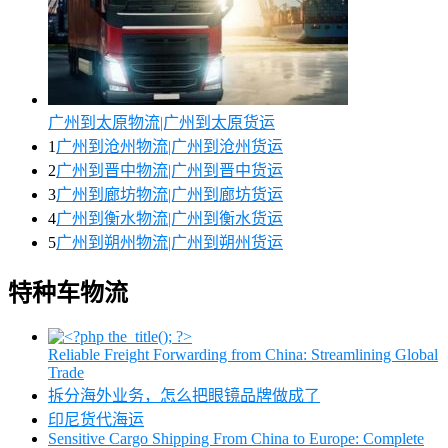
广州到太原物流|广州到太原货运
1
广州到沧州物流|广州到沧州货运
2
广州到晋中物流|广州到晋中货运
3
广州到廊坊物流|广州到廊坊货运
4
广州到衡水物流|广州到衡水货运
5
广州到朔州物流|广州到朔州货运
特种车物流
Reliable Freight Forwarding from China: Streamlining Global
Trade
拆分海外业务，怎么把眼镜品牌做成了
印尼货代海运
Sensitive Cargo Shipping From China to Europe: Complete