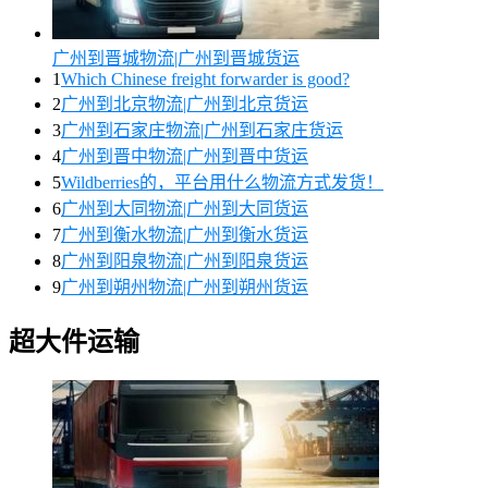
广州到晋城物流|广州到晋城货运
1
Which Chinese freight forwarder is good?
2
广州到北京物流|广州到北京货运
3
广州到石家庄物流|广州到石家庄货运
4
广州到晋中物流|广州到晋中货运
5
Wildberries的，平台用什么物流方式发货！
6
广州到大同物流|广州到大同货运
7
广州到衡水物流|广州到衡水货运
8
广州到阳泉物流|广州到阳泉货运
9
广州到朔州物流|广州到朔州货运
超大件运输