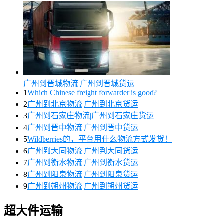
广州到晋城物流|广州到晋城货运
1
Which Chinese freight forwarder is good?
2
广州到北京物流|广州到北京货运
3
广州到石家庄物流|广州到石家庄货运
4
广州到晋中物流|广州到晋中货运
5
Wildberries的，平台用什么物流方式发货！
6
广州到大同物流|广州到大同货运
7
广州到衡水物流|广州到衡水货运
8
广州到阳泉物流|广州到阳泉货运
9
广州到朔州物流|广州到朔州货运
超大件运输