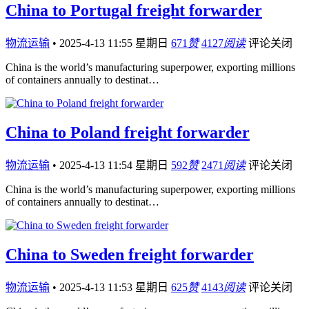
China to Portugal freight forwarder
物流运输
•
2025-4-13 11:55 星期日
671
赞
4127
阅读
评论关闭
China is the world’s manufacturing superpower, exporting millions
of containers annually to destinat…
China to Poland freight forwarder
物流运输
•
2025-4-13 11:54 星期日
592
赞
2471
阅读
评论关闭
China is the world’s manufacturing superpower, exporting millions
of containers annually to destinat…
China to Sweden freight forwarder
物流运输
•
2025-4-13 11:53 星期日
625
赞
4143
阅读
评论关闭