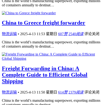
China is the world’s manufacturing superpower, exporting millions
of containers annually to destinat…
China to Greece freight forwarder
物流运输
•
2025-4-13 11:53 星期日
607
赞
2540
阅读
评论关闭
China is the world’s manufacturing superpower, exporting millions
of containers annually to destinat…
Freight Forwarding in China: A
Complete Guide to Efficient Global
Shipping
物流运输
•
2025-4-13 11:50 星期日
614
赞
2379
阅读
评论关闭
China is the world’s manufacturing superpower, exporting millions
of containers annually to destinat…