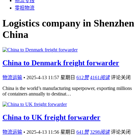
物流专线
零担物流
Logistics company in Shenzhen
China
China to Denmark freight forwarder
物流运输
•
2025-4-13 11:57 星期日
612
赞
4161
阅读
评论关闭
China is the world’s manufacturing superpower, exporting millions
of containers annually to destinat…
China to UK freight forwarder
物流运输
•
2025-4-13 11:56 星期日
641
赞
3298
阅读
评论关闭