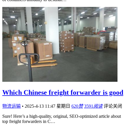
Which Chinese freight forwarder is good
物流运输
•
2025-4-13 11:47 星期日
620
赞
3591
阅读
评论关闭
Sure! Here’s a high-quality, original, SEO-optimized article about
top freight forwarders in C…