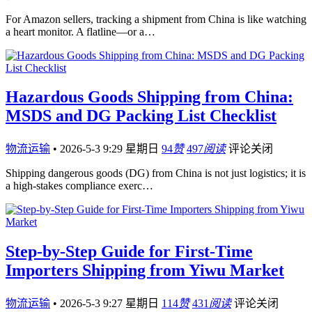
For Amazon sellers, tracking a shipment from China is like watching
a heart monitor. A flatline—or a…
Hazardous Goods Shipping from China:
MSDS and DG Packing List Checklist
物流运输
•
2026-5-3 9:29 星期日
94
赞
497
阅读
评论关闭
Shipping dangerous goods (DG) from China is not just logistics; it is
a high-stakes compliance exerc…
Step-by-Step Guide for First-Time
Importers Shipping from Yiwu Market
物流运输
•
2026-5-3 9:27 星期日
114
赞
431
阅读
评论关闭