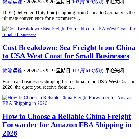
物流运输
•
2026-5-3 9:20 星期日
103
赞
909
阅读
评论关闭
DDP (Delivered Duty Paid) shipping from China to Germany is the
ultimate convenience for e-commerce …
Cost Breakdown: Sea Freight from China
to USA West Coast for Small Businesses
物流运输
•
2026-5-3 9:19 星期日
113
赞
613
阅读
评论关闭
For small businesses shipping from China to the USA West Coast in
2026, the quote you receive from a…
How to Choose a Reliable China Freight
Forwarder for Amazon FBA Shipping in
2026