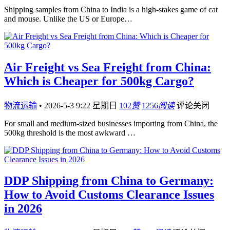
Shipping samples from China to India is a high-stakes game of cat
and mouse. Unlike the US or Europe…
Air Freight vs Sea Freight from China:
Which is Cheaper for 500kg Cargo?
物流运输
•
2026-5-3 9:22 星期日
102
赞
1256
阅读
评论关闭
For small and medium-sized businesses importing from China, the
500kg threshold is the most awkward …
DDP Shipping from China to Germany:
How to Avoid Customs Clearance Issues
in 2026