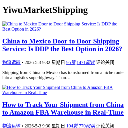
YiwuMarketShipping
China to Mexico Door to Door Shipping
Service: Is DDP the Best Option in 2026?
物流运输
•
2026-5-3 9:32 星期日
95
赞
1471
阅读
评论关闭
Shipping from China to Mexico has transformed from a niche route
into a logistics superhighway. Than…
How to Track Your Shipment from China
to Amazon FBA Warehouse in Real-Time
物流运输
•
2026-5-3 9:30 星期日
104
赞
770
阅读
评论关闭