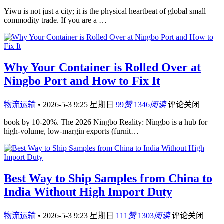
Yiwu is not just a city; it is the physical heartbeat of global small
commodity trade. If you are a …
Why Your Container is Rolled Over at
Ningbo Port and How to Fix It
物流运输
•
2026-5-3 9:25 星期日
99
赞
1346
阅读
评论关闭
book by 10-20%. The 2026 Ningbo Reality: Ningbo is a hub for
high-volume, low-margin exports (furnit…
Best Way to Ship Samples from China to
India Without High Import Duty
物流运输
•
2026-5-3 9:23 星期日
111
赞
1303
阅读
评论关闭