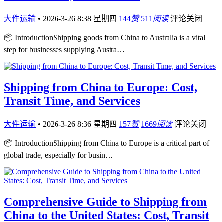
大件运输
•
2026-3-26 8:38 星期四
144
赞
511
阅读
评论关闭
📦 IntroductionShipping goods from China to Australia is a vital
step for businesses supplying Austra…
Shipping from China to Europe: Cost,
Transit Time, and Services
大件运输
•
2026-3-26 8:36 星期四
157
赞
1669
阅读
评论关闭
📦 IntroductionShipping from China to Europe is a critical part of
global trade, especially for busin…
Comprehensive Guide to Shipping from
China to the United States: Cost, Transit