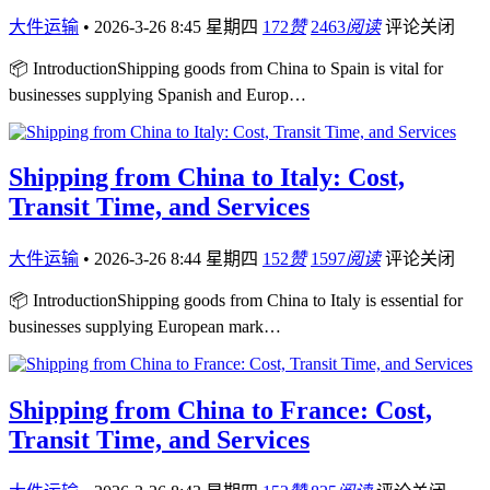
大件运输
•
2026-3-26 8:45 星期四
172
赞
2463
阅读
评论关闭
📦 IntroductionShipping goods from China to Spain is vital for
businesses supplying Spanish and Europ…
Shipping from China to Italy: Cost,
Transit Time, and Services
大件运输
•
2026-3-26 8:44 星期四
152
赞
1597
阅读
评论关闭
📦 IntroductionShipping goods from China to Italy is essential for
businesses supplying European mark…
Shipping from China to France: Cost,
Transit Time, and Services