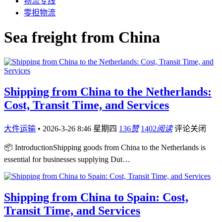
物流专线
零担物流
Sea freight from China
Shipping from China to the Netherlands:
Cost, Transit Time, and Services
大件运输
•
2026-3-26 8:46 星期四
136
赞
1402
阅读
评论关闭
📦 IntroductionShipping goods from China to the Netherlands is
essential for businesses supplying Dut…
Shipping from China to Spain: Cost,
Transit Time, and Services