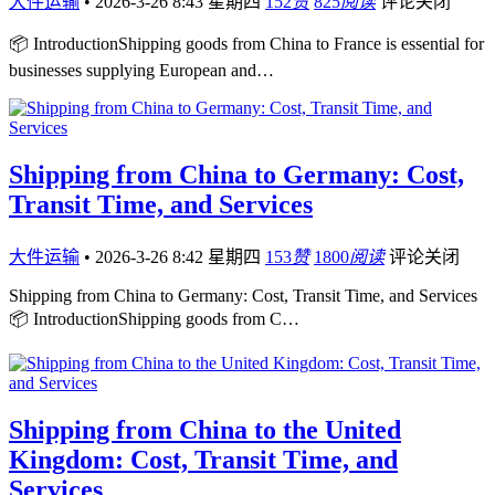
大件运输
•
2026-3-26 8:43 星期四
152
赞
825
阅读
评论关闭
📦 IntroductionShipping goods from China to France is essential for
businesses supplying European and…
Shipping from China to Germany: Cost,
Transit Time, and Services
大件运输
•
2026-3-26 8:42 星期四
153
赞
1800
阅读
评论关闭
Shipping from China to Germany: Cost, Transit Time, and Services
📦 IntroductionShipping goods from C…
Shipping from China to the United
Kingdom: Cost, Transit Time, and
Services