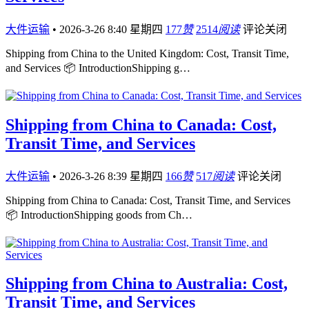
大件运输
•
2026-3-26 8:40 星期四
177
赞
2514
阅读
评论关闭
Shipping from China to the United Kingdom: Cost, Transit Time,
and Services 📦 IntroductionShipping g…
Shipping from China to Canada: Cost,
Transit Time, and Services
大件运输
•
2026-3-26 8:39 星期四
166
赞
517
阅读
评论关闭
Shipping from China to Canada: Cost, Transit Time, and Services
📦 IntroductionShipping goods from Ch…
Shipping from China to Australia: Cost,
Transit Time, and Services