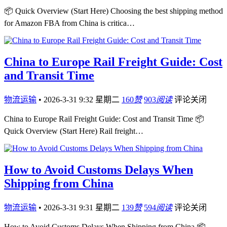
📦 Quick Overview (Start Here) Choosing the best shipping method
for Amazon FBA from China is critica…
China to Europe Rail Freight Guide: Cost
and Transit Time
物流运输
•
2026-3-31 9:32 星期二
160
赞
903
阅读
评论关闭
China to Europe Rail Freight Guide: Cost and Transit Time 📦
Quick Overview (Start Here) Rail freight…
How to Avoid Customs Delays When
Shipping from China
物流运输
•
2026-3-31 9:31 星期二
139
赞
594
阅读
评论关闭
How to Avoid Customs Delays When Shipping from China 📦