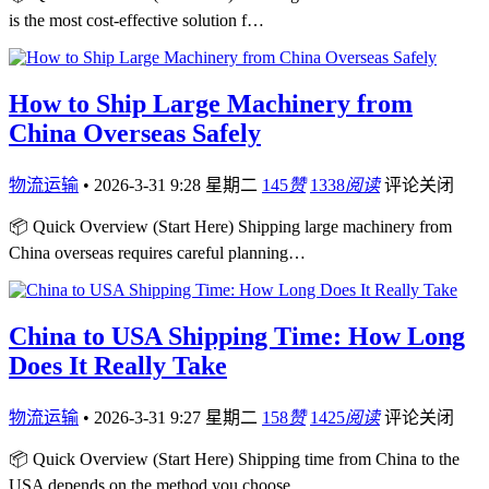
is the most cost-effective solution f…
How to Ship Large Machinery from
China Overseas Safely
物流运输
•
2026-3-31 9:28 星期二
145
赞
1338
阅读
评论关闭
📦 Quick Overview (Start Here) Shipping large machinery from
China overseas requires careful planning…
China to USA Shipping Time: How Long
Does It Really Take
物流运输
•
2026-3-31 9:27 星期二
158
赞
1425
阅读
评论关闭
📦 Quick Overview (Start Here) Shipping time from China to the
USA depends on the method you choose, …