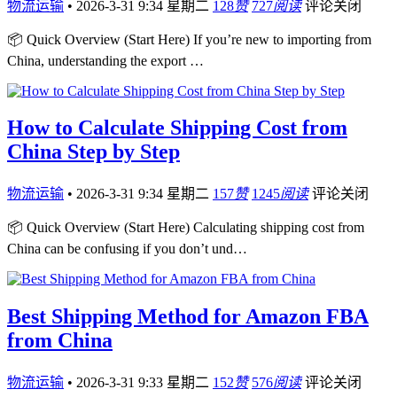
物流运输
•
2026-3-31 9:34 星期二
128
赞
727
阅读
评论关闭
📦 Quick Overview (Start Here) If you’re new to importing from
China, understanding the export …
How to Calculate Shipping Cost from
China Step by Step
物流运输
•
2026-3-31 9:34 星期二
157
赞
1245
阅读
评论关闭
📦 Quick Overview (Start Here) Calculating shipping cost from
China can be confusing if you don’t und…
Best Shipping Method for Amazon FBA
from China
物流运输
•
2026-3-31 9:33 星期二
152
赞
576
阅读
评论关闭