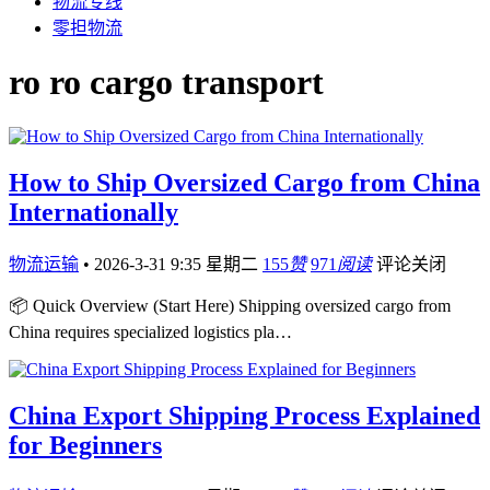
物流专线
零担物流
ro ro cargo transport
How to Ship Oversized Cargo from China
Internationally
物流运输
•
2026-3-31 9:35 星期二
155
赞
971
阅读
评论关闭
📦 Quick Overview (Start Here) Shipping oversized cargo from
China requires specialized logistics pla…
China Export Shipping Process Explained
for Beginners