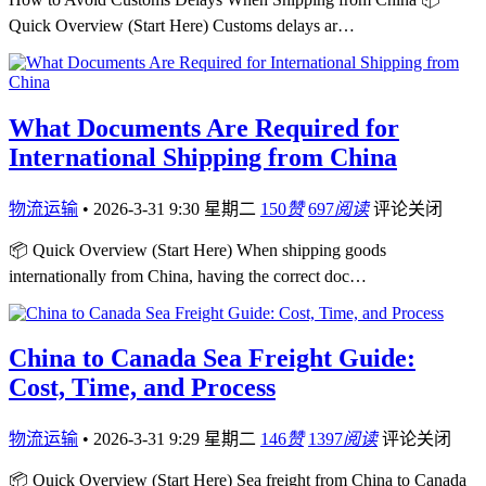
Quick Overview (Start Here) Customs delays ar…
What Documents Are Required for
International Shipping from China
物流运输
•
2026-3-31 9:30 星期二
150
赞
697
阅读
评论关闭
📦 Quick Overview (Start Here) When shipping goods
internationally from China, having the correct doc…
China to Canada Sea Freight Guide:
Cost, Time, and Process
物流运输
•
2026-3-31 9:29 星期二
146
赞
1397
阅读
评论关闭
📦 Quick Overview (Start Here) Sea freight from China to Canada