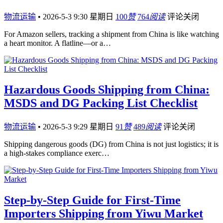
物流运输
•
2026-5-3 9:30 星期日
100
赞
764
阅读
评论关闭
For Amazon sellers, tracking a shipment from China is like watching
a heart monitor. A flatline—or a…
Hazardous Goods Shipping from China:
MSDS and DG Packing List Checklist
物流运输
•
2026-5-3 9:29 星期日
91
赞
489
阅读
评论关闭
Shipping dangerous goods (DG) from China is not just logistics; it is
a high-stakes compliance exerc…
Step-by-Step Guide for First-Time
Importers Shipping from Yiwu Market