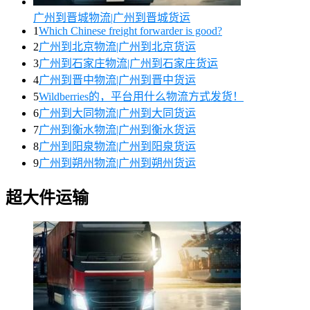
广州到晋城物流|广州到晋城货运
1
Which Chinese freight forwarder is good?
2
广州到北京物流|广州到北京货运
3
广州到石家庄物流|广州到石家庄货运
4
广州到晋中物流|广州到晋中货运
5
Wildberries的，平台用什么物流方式发货！
6
广州到大同物流|广州到大同货运
7
广州到衡水物流|广州到衡水货运
8
广州到阳泉物流|广州到阳泉货运
9
广州到朔州物流|广州到朔州货运
超大件运输