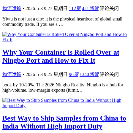
物流运输
•
2026-5-3 9:27 星期日
112
赞
421
阅读
评论关闭
Yiwu is not just a city; it is the physical heartbeat of global small
commodity trade. If you are a …
Why Your Container is Rolled Over at
Ningbo Port and How to Fix It
物流运输
•
2026-5-3 9:25 星期日
96
赞
1340
阅读
评论关闭
book by 10-20%. The 2026 Ningbo Reality: Ningbo is a hub for
high-volume, low-margin exports (furnit…
Best Way to Ship Samples from China to
India Without High Import Duty