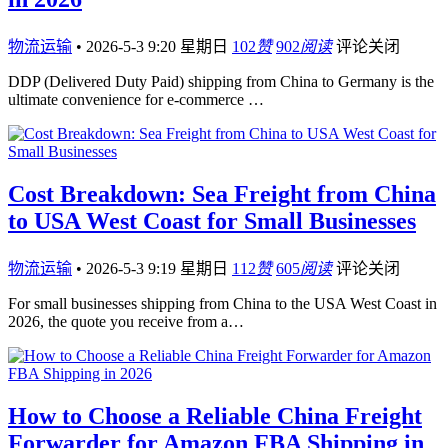
物流运输
•
2026-5-3 9:20 星期日
102
赞
902
阅读
评论关闭
DDP (Delivered Duty Paid) shipping from China to Germany is the
ultimate convenience for e-commerce …
Cost Breakdown: Sea Freight from China
to USA West Coast for Small Businesses
物流运输
•
2026-5-3 9:19 星期日
112
赞
605
阅读
评论关闭
For small businesses shipping from China to the USA West Coast in
2026, the quote you receive from a…
How to Choose a Reliable China Freight
Forwarder for Amazon FBA Shipping in