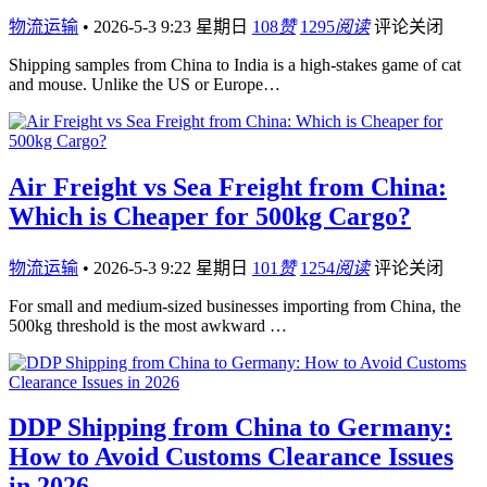
物流运输
•
2026-5-3 9:23 星期日
108
赞
1295
阅读
评论关闭
Shipping samples from China to India is a high-stakes game of cat
and mouse. Unlike the US or Europe…
Air Freight vs Sea Freight from China:
Which is Cheaper for 500kg Cargo?
物流运输
•
2026-5-3 9:22 星期日
101
赞
1254
阅读
评论关闭
For small and medium-sized businesses importing from China, the
500kg threshold is the most awkward …
DDP Shipping from China to Germany:
How to Avoid Customs Clearance Issues
in 2026