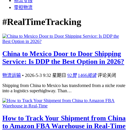
物流专线
零担物流
#RealTimeTracking
China to Mexico Door to Door Shipping
Service: Is DDP the Best Option in 2026?
物流运输
•
2026-5-3 9:32 星期日
92
赞
1466
阅读
评论关闭
Shipping from China to Mexico has transformed from a niche route
into a logistics superhighway. Than…
How to Track Your Shipment from China
to Amazon FBA Warehouse in Real-Time