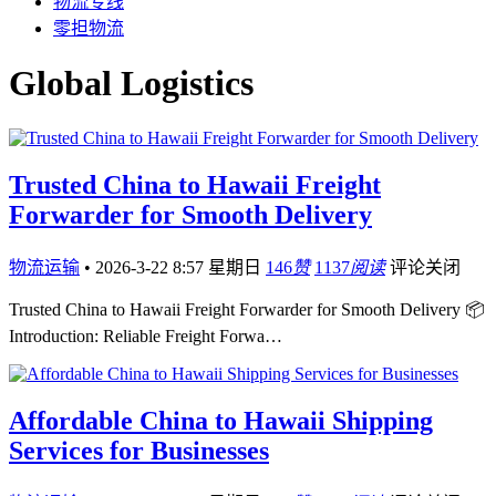
物流专线
零担物流
Global Logistics
Trusted China to Hawaii Freight
Forwarder for Smooth Delivery
物流运输
•
2026-3-22 8:57 星期日
146
赞
1137
阅读
评论关闭
Trusted China to Hawaii Freight Forwarder for Smooth Delivery 📦
Introduction: Reliable Freight Forwa…
Affordable China to Hawaii Shipping
Services for Businesses