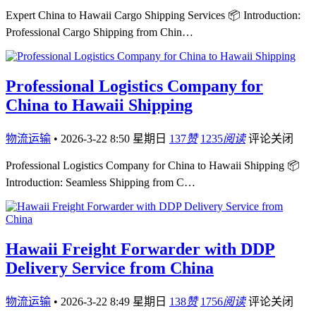
Expert China to Hawaii Cargo Shipping Services 📦 Introduction:
Professional Cargo Shipping from Chin…
Professional Logistics Company for
China to Hawaii Shipping
物流运输
•
2026-3-22 8:50 星期日
137
赞
1235
阅读
评论关闭
Professional Logistics Company for China to Hawaii Shipping 📦
Introduction: Seamless Shipping from C…
Hawaii Freight Forwarder with DDP
Delivery Service from China
物流运输
•
2026-3-22 8:49 星期日
138
赞
1756
阅读
评论关闭