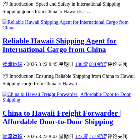
📦 Introduction: Speed and Safety in International Shipping
Shipping goods from China to Hawaii is a …
Reliable Hawaii Shipping Agent for
International Cargo from China
物流运输
•
2026-3-22 8:45 星期日
130
赞
684
阅读
评论关闭
📦 Introduction: Ensuring Reliable Shipping from China to Hawaii
Shipping cargo from China to Hawaii …
China to Hawaii Freight Forwarder |
Affordable Door-to-Door Shipping
物流运输
•
2026-3-22 8:43 星期日
123
赞
777
阅读
评论关闭