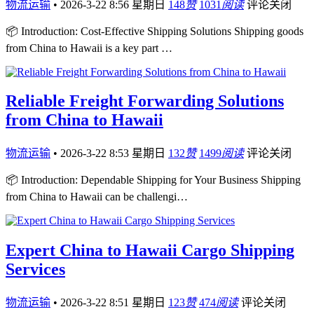
物流运输
•
2026-3-22 8:56 星期日
148
赞
1031
阅读
评论关闭
📦 Introduction: Cost-Effective Shipping Solutions Shipping goods
from China to Hawaii is a key part …
Reliable Freight Forwarding Solutions
from China to Hawaii
物流运输
•
2026-3-22 8:53 星期日
132
赞
1499
阅读
评论关闭
📦 Introduction: Dependable Shipping for Your Business Shipping
from China to Hawaii can be challengi…
Expert China to Hawaii Cargo Shipping
Services
物流运输
•
2026-3-22 8:51 星期日
123
赞
474
阅读
评论关闭