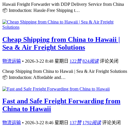
Hawaii Freight Forwarder with DDP Delivery Service from China
📦 Introduction: Hassle-Free Shipping t…
Cheap Shipping from China to Hawaii |
Sea & Air Freight Solutions
物流运输
•
2026-3-22 8:48 星期日
122
赞
824
阅读
评论关闭
Cheap Shipping from China to Hawaii | Sea & Air Freight Solutions
📦 Introduction: Affordable and…
Fast and Safe Freight Forwarding from
China to Hawaii
物流运输
•
2026-3-22 8:46 星期日
137
赞
1792
阅读
评论关闭