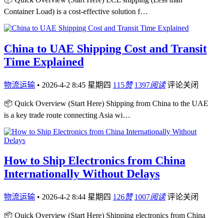
Container Load) is a cost-effective solution f…
China to UAE Shipping Cost and Transit
Time Explained
物流运输
•
2026-4-2 8:45 星期四
115
赞
1397
阅读
评论关闭
📦 Quick Overview (Start Here) Shipping from China to the UAE
is a key trade route connecting Asia wi…
How to Ship Electronics from China
Internationally Without Delays
物流运输
•
2026-4-2 8:44 星期四
126
赞
1007
阅读
评论关闭
📦 Quick Overview (Start Here) Shipping electronics from China