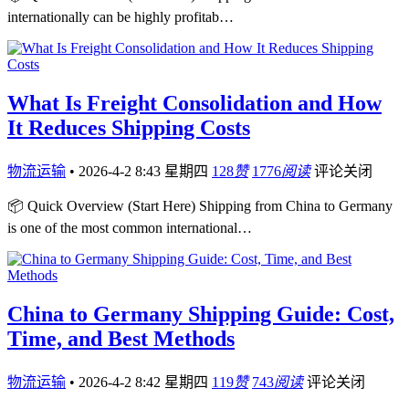
internationally can be highly profitab…
What Is Freight Consolidation and How
It Reduces Shipping Costs
物流运输
•
2026-4-2 8:43 星期四
128
赞
1776
阅读
评论关闭
📦 Quick Overview (Start Here) Shipping from China to Germany
is one of the most common international…
China to Germany Shipping Guide: Cost,
Time, and Best Methods
物流运输
•
2026-4-2 8:42 星期四
119
赞
743
阅读
评论关闭