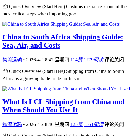
📦 Quick Overview (Start Here) Customs clearance is one of the
most critical steps when importing goo…
China to South Africa Shipping Guide:
Sea, Air, and Costs
物流运输
•
2026-4-2 8:47 星期四
114
赞
1779
阅读
评论关闭
📦 Quick Overview (Start Here) Shipping from China to South
Africa is a growing trade route for busin…
What Is LCL Shipping from China and
When Should You Use It
物流运输
•
2026-4-2 8:46 星期四
125
赞
1551
阅读
评论关闭
📦 Quick Overview (Start Here) LCL shipping (Less than