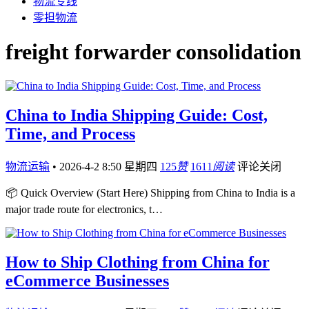
物流专线
零担物流
freight forwarder consolidation
China to India Shipping Guide: Cost,
Time, and Process
物流运输
•
2026-4-2 8:50 星期四
125
赞
1611
阅读
评论关闭
📦 Quick Overview (Start Here) Shipping from China to India is a
major trade route for electronics, t…
How to Ship Clothing from China for
eCommerce Businesses