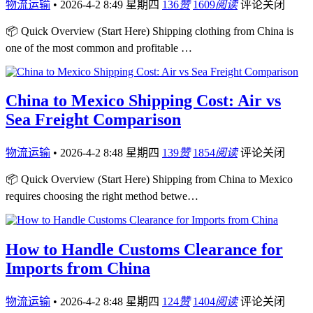
物流运输
•
2026-4-2 8:49 星期四
136
赞
1609
阅读
评论关闭
📦 Quick Overview (Start Here) Shipping clothing from China is
one of the most common and profitable …
China to Mexico Shipping Cost: Air vs
Sea Freight Comparison
物流运输
•
2026-4-2 8:48 星期四
139
赞
1854
阅读
评论关闭
📦 Quick Overview (Start Here) Shipping from China to Mexico
requires choosing the right method betwe…
How to Handle Customs Clearance for
Imports from China
物流运输
•
2026-4-2 8:48 星期四
124
赞
1404
阅读
评论关闭