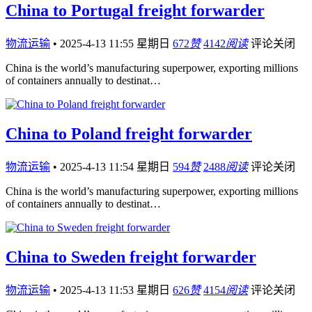
China to Portugal freight forwarder
物流运输
•
2025-4-13 11:55 星期日
672
赞
4142
阅读
评论关闭
China is the world’s manufacturing superpower, exporting millions
of containers annually to destinat…
China to Poland freight forwarder
物流运输
•
2025-4-13 11:54 星期日
594
赞
2488
阅读
评论关闭
China is the world’s manufacturing superpower, exporting millions
of containers annually to destinat…
China to Sweden freight forwarder
物流运输
•
2025-4-13 11:53 星期日
626
赞
4154
阅读
评论关闭