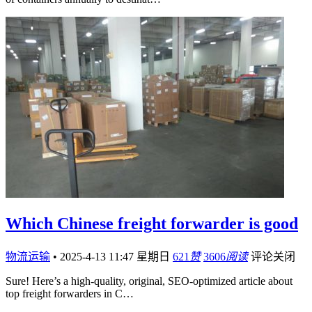
Which Chinese freight forwarder is good
物流运输
•
2025-4-13 11:47 星期日
621
赞
3606
阅读
评论关闭
Sure! Here’s a high-quality, original, SEO-optimized article about
top freight forwarders in C…