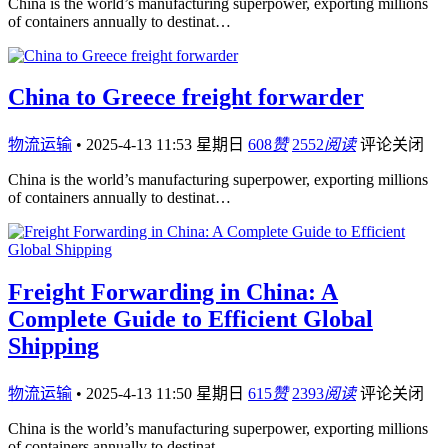
China is the world’s manufacturing superpower, exporting millions
of containers annually to destinat…
China to Greece freight forwarder
物流运输
•
2025-4-13 11:53 星期日
608
赞
2552
阅读
评论关闭
China is the world’s manufacturing superpower, exporting millions
of containers annually to destinat…
Freight Forwarding in China: A
Complete Guide to Efficient Global
Shipping
物流运输
•
2025-4-13 11:50 星期日
615
赞
2393
阅读
评论关闭
China is the world’s manufacturing superpower, exporting millions
of containers annually to destinat…