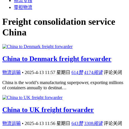
物流专线
零担物流
Freight consolidation service
China
China to Denmark freight forwarder
物流运输
•
2025-4-13 11:57 星期日
614
赞
4174
阅读
评论关闭
China is the world’s manufacturing superpower, exporting millions
of containers annually to destinat…
China to UK freight forwarder
物流运输
•
2025-4-13 11:56 星期日
643
赞
3308
阅读
评论关闭