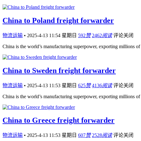
China to Poland freight forwarder
物流运输
•
2025-4-13 11:54 星期日
592
赞
2462
阅读
评论关闭
China is the world’s manufacturing superpower, exporting millions of
China to Sweden freight forwarder
物流运输
•
2025-4-13 11:53 星期日
625
赞
4136
阅读
评论关闭
China is the world’s manufacturing superpower, exporting millions of
China to Greece freight forwarder
物流运输
•
2025-4-13 11:53 星期日
607
赞
2528
阅读
评论关闭