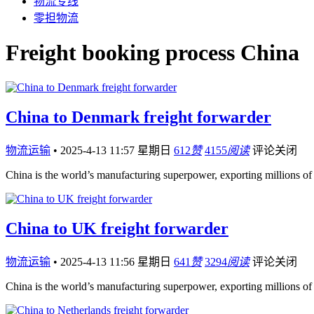
物流专线
零担物流
Freight booking process China
China to Denmark freight forwarder
物流运输
•
2025-4-13 11:57 星期日
612
赞
4155
阅读
评论关闭
China is the world’s manufacturing superpower, exporting millions of
China to UK freight forwarder
物流运输
•
2025-4-13 11:56 星期日
641
赞
3294
阅读
评论关闭
China is the world’s manufacturing superpower, exporting millions of