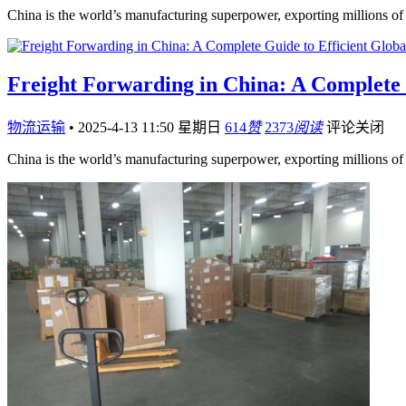
China is the world’s manufacturing superpower, exporting millions of
Freight Forwarding in China: A Complete 
物流运输
•
2025-4-13 11:50 星期日
614
赞
2373
阅读
评论关闭
China is the world’s manufacturing superpower, exporting millions of