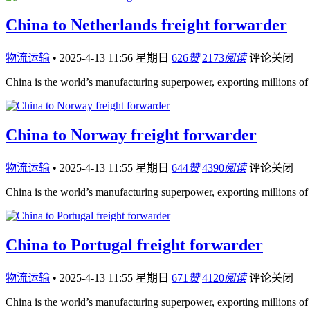
China to Netherlands freight forwarder
物流运输
•
2025-4-13 11:56 星期日
626
赞
2173
阅读
评论关闭
China is the world’s manufacturing superpower, exporting millions of
China to Norway freight forwarder
物流运输
•
2025-4-13 11:55 星期日
644
赞
4390
阅读
评论关闭
China is the world’s manufacturing superpower, exporting millions of
China to Portugal freight forwarder
物流运输
•
2025-4-13 11:55 星期日
671
赞
4120
阅读
评论关闭
China is the world’s manufacturing superpower, exporting millions of