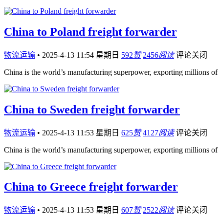
China to Poland freight forwarder
物流运输
•
2025-4-13 11:54 星期日
592
赞
2456
阅读
评论关闭
China is the world’s manufacturing superpower, exporting millions of
China to Sweden freight forwarder
物流运输
•
2025-4-13 11:53 星期日
625
赞
4127
阅读
评论关闭
China is the world’s manufacturing superpower, exporting millions of
China to Greece freight forwarder
物流运输
•
2025-4-13 11:53 星期日
607
赞
2522
阅读
评论关闭