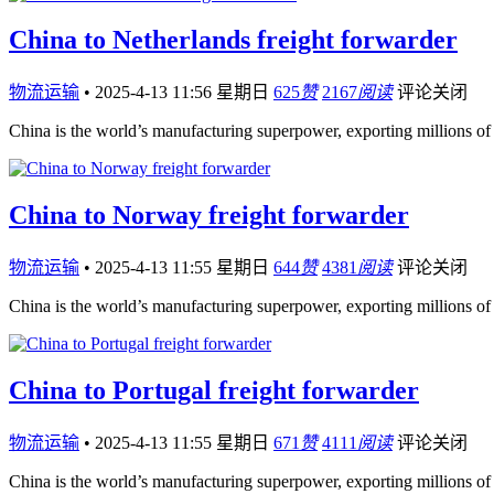
China to Netherlands freight forwarder
物流运输
•
2025-4-13 11:56 星期日
625
赞
2167
阅读
评论关闭
China is the world’s manufacturing superpower, exporting millions of
China to Norway freight forwarder
物流运输
•
2025-4-13 11:55 星期日
644
赞
4381
阅读
评论关闭
China is the world’s manufacturing superpower, exporting millions of
China to Portugal freight forwarder
物流运输
•
2025-4-13 11:55 星期日
671
赞
4111
阅读
评论关闭
China is the world’s manufacturing superpower, exporting millions of