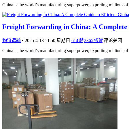
China is the world’s manufacturing superpower, exporting millions of
Freight Forwarding in China: A Complete 
物流运输
•
2025-4-13 11:50 星期日
614
赞
2365
阅读
评论关闭
China is the world’s manufacturing superpower, exporting millions of