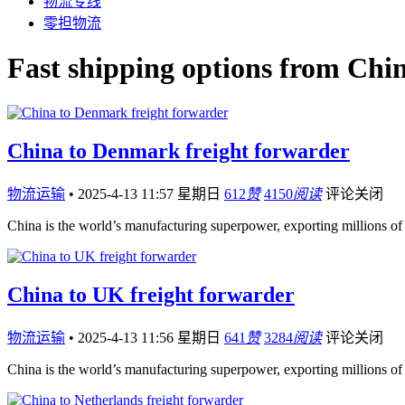
物流专线
零担物流
Fast shipping options from Chi
China to Denmark freight forwarder
物流运输
•
2025-4-13 11:57 星期日
612
赞
4150
阅读
评论关闭
China is the world’s manufacturing superpower, exporting millions of
China to UK freight forwarder
物流运输
•
2025-4-13 11:56 星期日
641
赞
3284
阅读
评论关闭
China is the world’s manufacturing superpower, exporting millions of