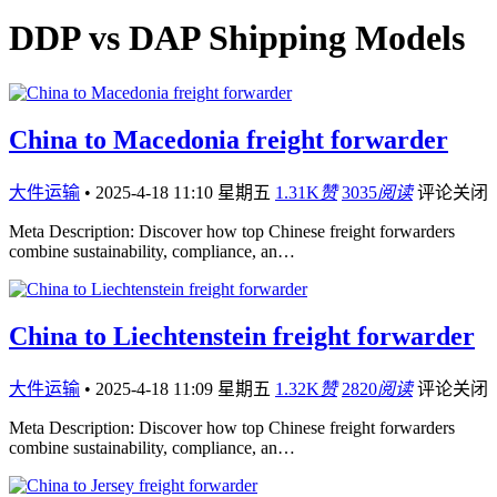
DDP vs DAP Shipping Models
China to Macedonia freight forwarder
大件运输
•
2025-4-18 11:10 星期五
1.31K
赞
3035
阅读
评论关闭
Meta Description: Discover how top Chinese freight forwarders
combine sustainability, compliance, an…
China to Liechtenstein freight forwarder
大件运输
•
2025-4-18 11:09 星期五
1.32K
赞
2820
阅读
评论关闭
Meta Description: Discover how top Chinese freight forwarders
combine sustainability, compliance, an…