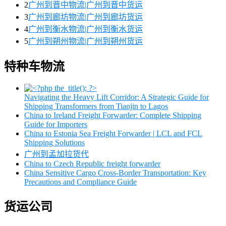
2
广州到晋中物流|广州到晋中货运
3
广州到廊坊物流|广州到廊坊货运
4
广州到衡水物流|广州到衡水货运
5
广州到朔州物流|广州到朔州货运
特种车物流
Navigating the Heavy Lift Corridor: A Strategic Guide for
Shipping Transformers from Tianjin to Lagos
China to Ireland Freight Forwarder: Complete Shipping
Guide for Importers
China to Estonia Sea Freight Forwarder | LCL and FCL
Shipping Solutions
广州到孟加拉货代
China to Czech Republic freight forwarder
China Sensitive Cargo Cross-Border Transportation: Key
Precautions and Compliance Guide
货运公司