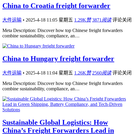
China to Croatia freight forwarder
大件运输
•
2025-4-18 11:05 星期五
1.29K
赞
3871
阅读
评论关闭
Meta Description: Discover how top Chinese freight forwarders
combine sustainability, compliance, an…
China to Hungary freight forwarder
大件运输
•
2025-4-18 11:04 星期五
1.26K
赞
2560
阅读
评论关闭
Meta Description: Discover how top Chinese freight forwarders
combine sustainability, compliance, an…
Sustainable Global Logistics: How
China’s Freight Forwarders Lead in