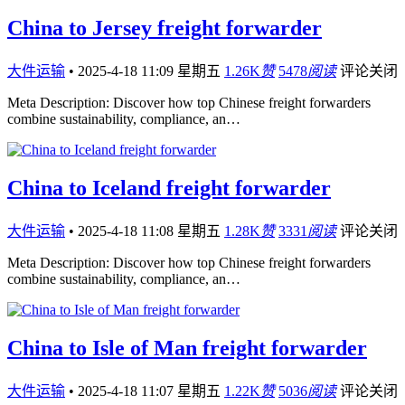
China to Jersey freight forwarder
大件运输
•
2025-4-18 11:09 星期五
1.26K
赞
5478
阅读
评论关闭
Meta Description: Discover how top Chinese freight forwarders
combine sustainability, compliance, an…
China to Iceland freight forwarder
大件运输
•
2025-4-18 11:08 星期五
1.28K
赞
3331
阅读
评论关闭
Meta Description: Discover how top Chinese freight forwarders
combine sustainability, compliance, an…
China to Isle of Man freight forwarder
大件运输
•
2025-4-18 11:07 星期五
1.22K
赞
5036
阅读
评论关闭