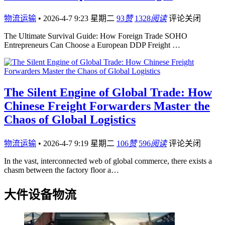
物流运输
•
2026-4-7 9:23 星期二
93
赞
1328
阅读
评论关闭
The Ultimate Survival Guide: How Foreign Trade SOHO
Entrepreneurs Can Choose a European DDP Freight …
The Silent Engine of Global Trade: How
Chinese Freight Forwarders Master the
Chaos of Global Logistics
物流运输
•
2026-4-7 9:19 星期二
106
赞
596
阅读
评论关闭
In the vast, interconnected web of global commerce, there exists a
chasm between the factory floor a…
大件设备物流