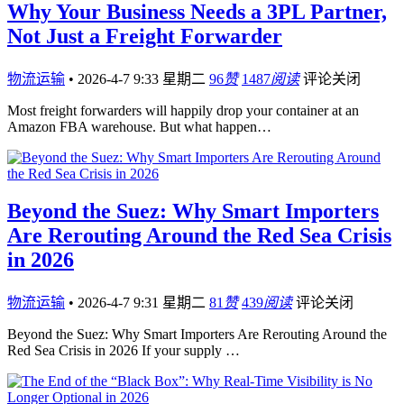
Why Your Business Needs a 3PL Partner,
Not Just a Freight Forwarder
物流运输
•
2026-4-7 9:33 星期二
96
赞
1487
阅读
评论关闭
Most freight forwarders will happily drop your container at an
Amazon FBA warehouse. But what happen…
Beyond the Suez: Why Smart Importers
Are Rerouting Around the Red Sea Crisis
in 2026
物流运输
•
2026-4-7 9:31 星期二
81
赞
439
阅读
评论关闭
Beyond the Suez: Why Smart Importers Are Rerouting Around the
Red Sea Crisis in 2026 If your supply …