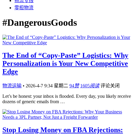
物流专线
零担物流
#DangerousGoods
The End of “Copy-Paste” Logistics: Why
Personalization is Your New Competitive
Edge
物流运输
•
2026-4-7 9:34 星期二
94
赞
1605
阅读
评论关闭
Let’s be honest: your inbox is flooded. Every day, you likely receive
dozens of generic emails from …
Stop Losing Money on FBA Rejections: