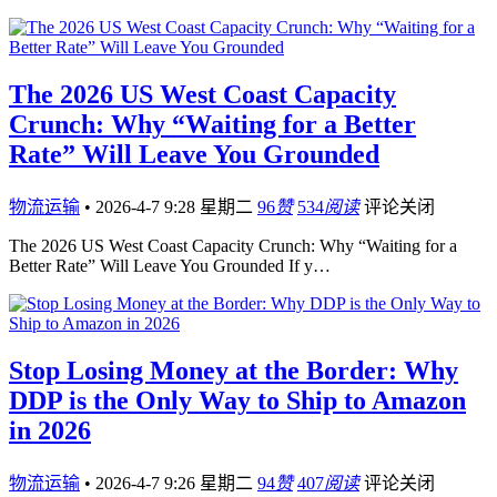
The 2026 US West Coast Capacity
Crunch: Why “Waiting for a Better
Rate” Will Leave You Grounded
物流运输
•
2026-4-7 9:28 星期二
96
赞
534
阅读
评论关闭
The 2026 US West Coast Capacity Crunch: Why “Waiting for a
Better Rate” Will Leave You Grounded If y…
Stop Losing Money at the Border: Why
DDP is the Only Way to Ship to Amazon
in 2026
物流运输
•
2026-4-7 9:26 星期二
94
赞
407
阅读
评论关闭