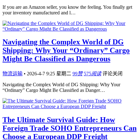
If you are an Amazon seller, you know the feeling. You finally get
your inventory manufactured and l…
Navigating the Complex World of DG
Shipping: Why Your “Ordinary” Cargo
Might Be Classified as Dangerous
物流运输
•
2026-4-7 9:25 星期二
99
赞
575
阅读
评论关闭
Navigating the Complex World of DG Shipping: Why Your
“Ordinary” Cargo Might Be Classified as Danger…
The Ultimate Survival Guide: How
Foreign Trade SOHO Entrepreneurs Can
Choose a European DDP Freight