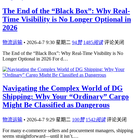
The End of the “Black Box”: Why Real-
Time Visibility is No Longer Optional in
2026
物流运输
•
2026-4-7 9:30 星期二
94
赞
1485
阅读
评论关闭
The End of the “Black Box”: Why Real-Time Visibility is No
Longer Optional in 2026 For d…
Navigating the Complex World of DG
Shipping: Why Your “Ordinary” Cargo
Might Be Classified as Dangerous
物流运输
•
2026-4-7 9:29 星期二
100
赞
1542
阅读
评论关闭
For many e-commerce sellers and procurement managers, shipping
seems straightforward—until it isn’t.…