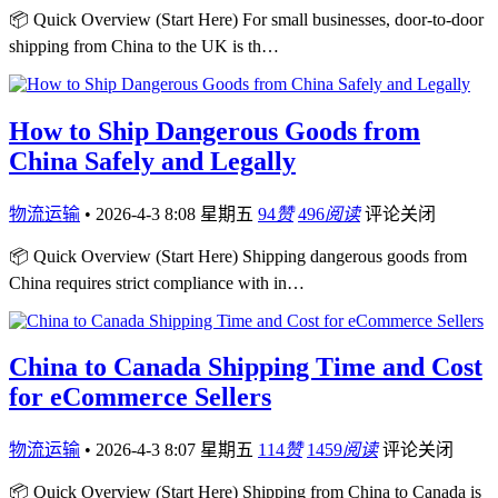
📦 Quick Overview (Start Here) For small businesses, door-to-door
shipping from China to the UK is th…
How to Ship Dangerous Goods from
China Safely and Legally
物流运输
•
2026-4-3 8:08 星期五
94
赞
496
阅读
评论关闭
📦 Quick Overview (Start Here) Shipping dangerous goods from
China requires strict compliance with in…
China to Canada Shipping Time and Cost
for eCommerce Sellers
物流运输
•
2026-4-3 8:07 星期五
114
赞
1459
阅读
评论关闭
📦 Quick Overview (Start Here) Shipping from China to Canada is