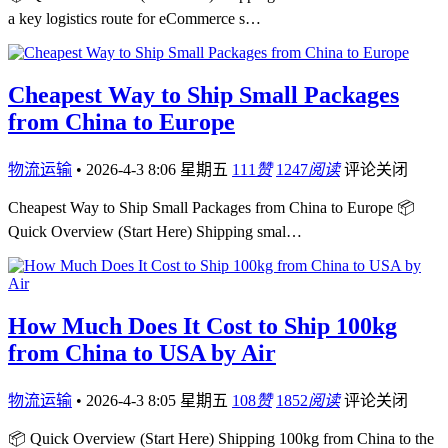
a key logistics route for eCommerce s…
Cheapest Way to Ship Small Packages
from China to Europe
物流运输
•
2026-4-3 8:06 星期五
111
赞
1247
阅读
评论关闭
Cheapest Way to Ship Small Packages from China to Europe 📦
Quick Overview (Start Here) Shipping smal…
How Much Does It Cost to Ship 100kg
from China to USA by Air
物流运输
•
2026-4-3 8:05 星期五
108
赞
1852
阅读
评论关闭
📦 Quick Overview (Start Here) Shipping 100kg from China to the