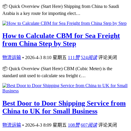
📦 Quick Overview (Start Here) Shipping from China to Saudi
Arabia is a key route for importing elect…
How to Calculate CBM for Sea Freight
from China Step by Step
物流运输
•
2026-4-3 8:10 星期五
111
赞
524
阅读
评论关闭
📦 Quick Overview (Start Here) CBM (Cubic Meter) is the
standard unit used to calculate sea freight c…
Best Door to Door Shipping Service from
China to UK for Small Business
物流运输
•
2026-4-3 8:09 星期五
108
赞
607
阅读
评论关闭