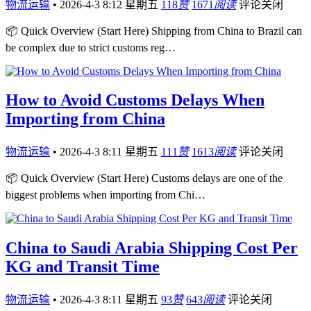
物流运输
•
2026-4-3 8:12 星期五
118
赞
1671
阅读
评论关闭
📦 Quick Overview (Start Here) Shipping from China to Brazil can
be complex due to strict customs reg…
How to Avoid Customs Delays When
Importing from China
物流运输
•
2026-4-3 8:11 星期五
111
赞
1613
阅读
评论关闭
📦 Quick Overview (Start Here) Customs delays are one of the
biggest problems when importing from Chi…
China to Saudi Arabia Shipping Cost Per
KG and Transit Time
物流运输
•
2026-4-3 8:11 星期五
93
赞
643
阅读
评论关闭