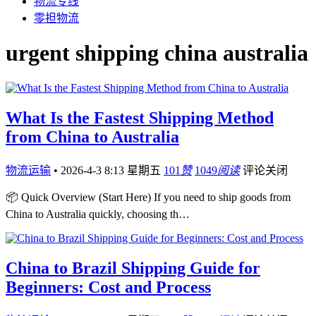
物流专线
零担物流
urgent shipping china australia
What Is the Fastest Shipping Method
from China to Australia
物流运输
•
2026-4-3 8:13 星期五
101
赞
1049
阅读
评论关闭
📦 Quick Overview (Start Here) If you need to ship goods from
China to Australia quickly, choosing th…
China to Brazil Shipping Guide for
Beginners: Cost and Process