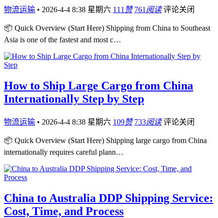
物流运输
•
2026-4-4 8:38 星期六
111
赞
761
阅读
评论关闭
📦 Quick Overview (Start Here) Shipping from China to Southeast
Asia is one of the fastest and most c…
How to Ship Large Cargo from China
Internationally Step by Step
物流运输
•
2026-4-4 8:38 星期六
109
赞
733
阅读
评论关闭
📦 Quick Overview (Start Here) Shipping large cargo from China
internationally requires careful plann…
China to Australia DDP Shipping Service:
Cost, Time, and Process