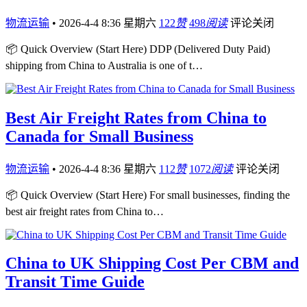
物流运输
•
2026-4-4 8:36 星期六
122
赞
498
阅读
评论关闭
📦 Quick Overview (Start Here) DDP (Delivered Duty Paid)
shipping from China to Australia is one of t…
Best Air Freight Rates from China to
Canada for Small Business
物流运输
•
2026-4-4 8:36 星期六
112
赞
1072
阅读
评论关闭
📦 Quick Overview (Start Here) For small businesses, finding the
best air freight rates from China to…
China to UK Shipping Cost Per CBM and
Transit Time Guide