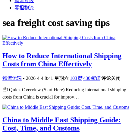
物流专线
零担物流
sea freight cost saving tips
How to Reduce International Shipping
Costs from China Effectively
物流运输
•
2026-4-4 8:41 星期六
103
赞
430
阅读
评论关闭
📦 Quick Overview (Start Here) Reducing international shipping
costs from China is crucial for improv…
China to Middle East Shipping Guide:
Cost, Time, and Customs