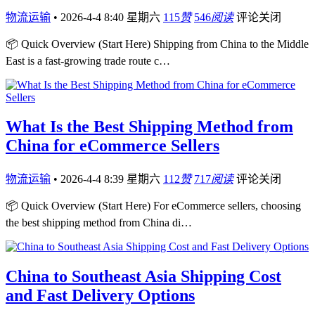
物流运输
•
2026-4-4 8:40 星期六
115
赞
546
阅读
评论关闭
📦 Quick Overview (Start Here) Shipping from China to the Middle
East is a fast-growing trade route c…
What Is the Best Shipping Method from
China for eCommerce Sellers
物流运输
•
2026-4-4 8:39 星期六
112
赞
717
阅读
评论关闭
📦 Quick Overview (Start Here) For eCommerce sellers, choosing
the best shipping method from China di…
China to Southeast Asia Shipping Cost
and Fast Delivery Options