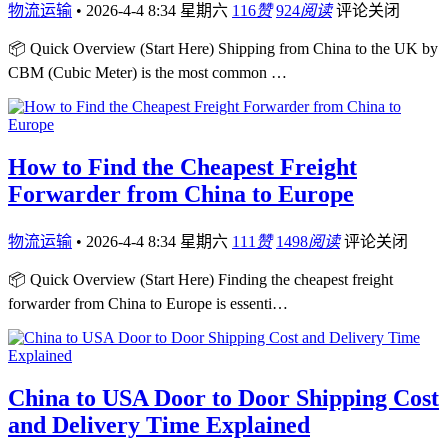
物流运输
•
2026-4-4 8:34 星期六
116
赞
924
阅读
评论关闭
📦 Quick Overview (Start Here) Shipping from China to the UK by
CBM (Cubic Meter) is the most common …
How to Find the Cheapest Freight
Forwarder from China to Europe
物流运输
•
2026-4-4 8:34 星期六
111
赞
1498
阅读
评论关闭
📦 Quick Overview (Start Here) Finding the cheapest freight
forwarder from China to Europe is essenti…
China to USA Door to Door Shipping Cost
and Delivery Time Explained