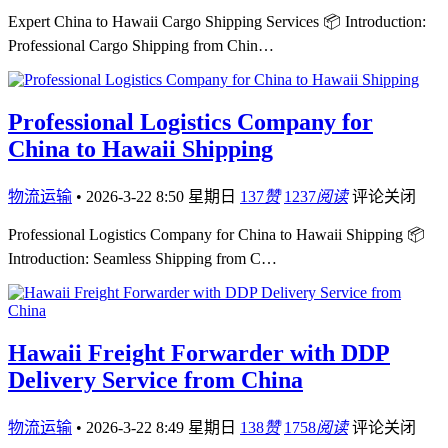
Expert China to Hawaii Cargo Shipping Services 📦 Introduction:
Professional Cargo Shipping from Chin…
Professional Logistics Company for
China to Hawaii Shipping
物流运输
•
2026-3-22 8:50 星期日
137
赞
1237
阅读
评论关闭
Professional Logistics Company for China to Hawaii Shipping 📦
Introduction: Seamless Shipping from C…
Hawaii Freight Forwarder with DDP
Delivery Service from China
物流运输
•
2026-3-22 8:49 星期日
138
赞
1758
阅读
评论关闭