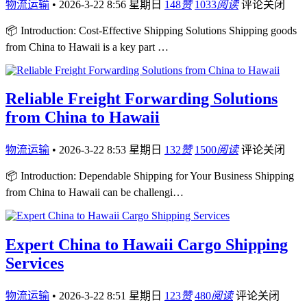
物流运输
•
2026-3-22 8:56 星期日
148
赞
1033
阅读
评论关闭
📦 Introduction: Cost-Effective Shipping Solutions Shipping goods
from China to Hawaii is a key part …
Reliable Freight Forwarding Solutions
from China to Hawaii
物流运输
•
2026-3-22 8:53 星期日
132
赞
1500
阅读
评论关闭
📦 Introduction: Dependable Shipping for Your Business Shipping
from China to Hawaii can be challengi…
Expert China to Hawaii Cargo Shipping
Services
物流运输
•
2026-3-22 8:51 星期日
123
赞
480
阅读
评论关闭