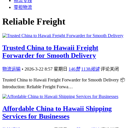
物流专线
零担物流
Reliable Freight
Trusted China to Hawaii Freight
Forwarder for Smooth Delivery
物流运输
•
2026-3-22 8:57 星期日
146
赞
1138
阅读
评论关闭
Trusted China to Hawaii Freight Forwarder for Smooth Delivery 📦
Introduction: Reliable Freight Forwa…
Affordable China to Hawaii Shipping
Services for Businesses