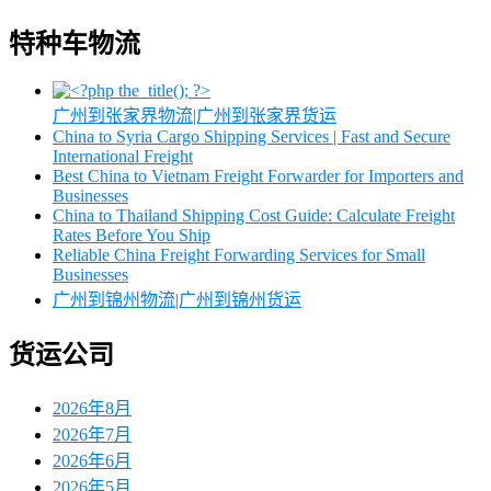
特种车物流
广州到张家界物流|广州到张家界货运
China to Syria Cargo Shipping Services | Fast and Secure
International Freight
Best China to Vietnam Freight Forwarder for Importers and
Businesses
China to Thailand Shipping Cost Guide: Calculate Freight
Rates Before You Ship
Reliable China Freight Forwarding Services for Small
Businesses
广州到锦州物流|广州到锦州货运
货运公司
2026年8月
2026年7月
2026年6月
2026年5月