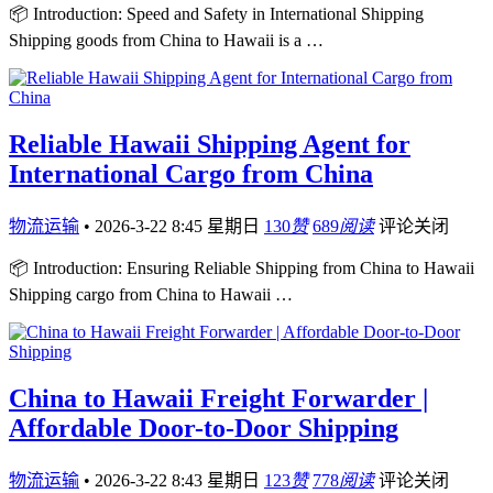
📦 Introduction: Speed and Safety in International Shipping
Shipping goods from China to Hawaii is a …
Reliable Hawaii Shipping Agent for
International Cargo from China
物流运输
•
2026-3-22 8:45 星期日
130
赞
689
阅读
评论关闭
📦 Introduction: Ensuring Reliable Shipping from China to Hawaii
Shipping cargo from China to Hawaii …
China to Hawaii Freight Forwarder |
Affordable Door-to-Door Shipping
物流运输
•
2026-3-22 8:43 星期日
123
赞
778
阅读
评论关闭