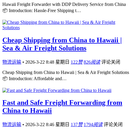
Hawaii Freight Forwarder with DDP Delivery Service from China
📦 Introduction: Hassle-Free Shipping t…
Cheap Shipping from China to Hawaii |
Sea & Air Freight Solutions
物流运输
•
2026-3-22 8:48 星期日
122
赞
826
阅读
评论关闭
Cheap Shipping from China to Hawaii | Sea & Air Freight Solutions
📦 Introduction: Affordable and…
Fast and Safe Freight Forwarding from
China to Hawaii
物流运输
•
2026-3-22 8:46 星期日
137
赞
1794
阅读
评论关闭