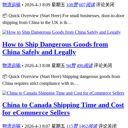
物流运输
•
2026-4-3 8:09 星期五
108
赞
607
阅读
评论关闭
📦 Quick Overview (Start Here) For small businesses, door-to-door
shipping from China to the UK is th…
How to Ship Dangerous Goods from
China Safely and Legally
物流运输
•
2026-4-3 8:08 星期五
94
赞
496
阅读
评论关闭
📦 Quick Overview (Start Here) Shipping dangerous goods from
China requires strict compliance with in…
China to Canada Shipping Time and Cost
for eCommerce Sellers
物流运输
•
2026-4-3 8:07 星期五
115
赞
1462
阅读
评论关闭