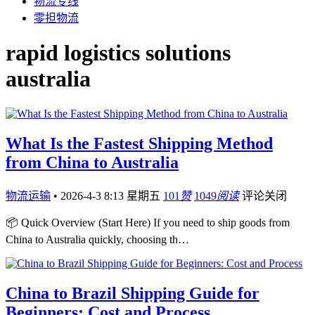
物流专线
零担物流
rapid logistics solutions
australia
What Is the Fastest Shipping Method
from China to Australia
物流运输
•
2026-4-3 8:13 星期五
101
赞
1049
阅读
评论关闭
📦 Quick Overview (Start Here) If you need to ship goods from
China to Australia quickly, choosing th…
China to Brazil Shipping Guide for
Beginners: Cost and Process