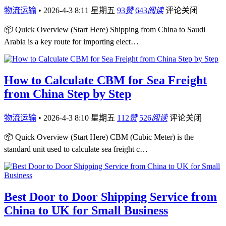
物流运输
•
2026-4-3 8:11 星期五
93
赞
643
阅读
评论关闭
📦 Quick Overview (Start Here) Shipping from China to Saudi
Arabia is a key route for importing elect…
How to Calculate CBM for Sea Freight
from China Step by Step
物流运输
•
2026-4-3 8:10 星期五
112
赞
526
阅读
评论关闭
📦 Quick Overview (Start Here) CBM (Cubic Meter) is the
standard unit used to calculate sea freight c…
Best Door to Door Shipping Service from
China to UK for Small Business