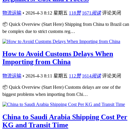
物流运输
•
2026-4-3 8:12 星期五
118
赞
1671
阅读
评论关闭
📦 Quick Overview (Start Here) Shipping from China to Brazil can
be complex due to strict customs reg…
How to Avoid Customs Delays When
Importing from China
物流运输
•
2026-4-3 8:11 星期五
112
赞
1614
阅读
评论关闭
📦 Quick Overview (Start Here) Customs delays are one of the
biggest problems when importing from Chi…
China to Saudi Arabia Shipping Cost Per
KG and Transit Time