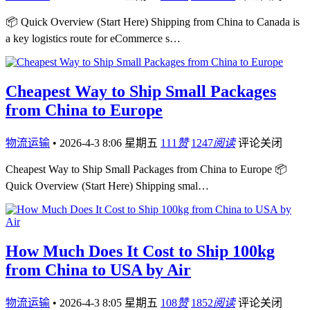
📦 Quick Overview (Start Here) Shipping from China to Canada is
a key logistics route for eCommerce s…
Cheapest Way to Ship Small Packages
from China to Europe
物流运输
•
2026-4-3 8:06 星期五
111
赞
1247
阅读
评论关闭
Cheapest Way to Ship Small Packages from China to Europe 📦
Quick Overview (Start Here) Shipping smal…
How Much Does It Cost to Ship 100kg
from China to USA by Air
物流运输
•
2026-4-3 8:05 星期五
108
赞
1852
阅读
评论关闭