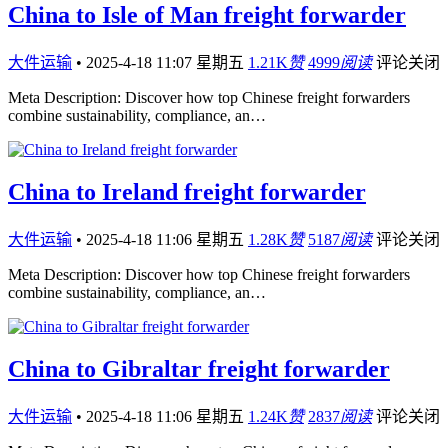
China to Isle of Man freight forwarder
大件运输
•
2025-4-18 11:07 星期五
1.21K
赞
4999
阅读
评论关闭
Meta Description: Discover how top Chinese freight forwarders
combine sustainability, compliance, an…
China to Ireland freight forwarder
大件运输
•
2025-4-18 11:06 星期五
1.28K
赞
5187
阅读
评论关闭
Meta Description: Discover how top Chinese freight forwarders
combine sustainability, compliance, an…
China to Gibraltar freight forwarder
大件运输
•
2025-4-18 11:06 星期五
1.24K
赞
2837
阅读
评论关闭