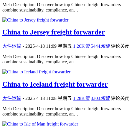
Meta Description: Discover how top Chinese freight forwarders
combine sustainability, compliance, an…
China to Jersey freight forwarder
大件运输
•
2025-4-18 11:09 星期五
1.26K
赞
5444
阅读
评论关闭
Meta Description: Discover how top Chinese freight forwarders
combine sustainability, compliance, an…
China to Iceland freight forwarder
大件运输
•
2025-4-18 11:08 星期五
1.28K
赞
3303
阅读
评论关闭
Meta Description: Discover how top Chinese freight forwarders
combine sustainability, compliance, an…