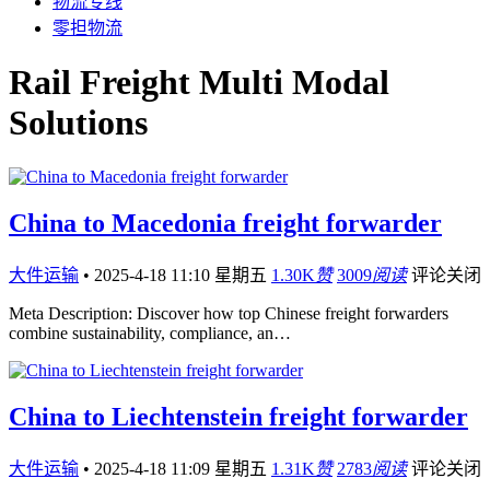
物流专线
零担物流
Rail Freight Multi Modal
Solutions
China to Macedonia freight forwarder
大件运输
•
2025-4-18 11:10 星期五
1.30K
赞
3009
阅读
评论关闭
Meta Description: Discover how top Chinese freight forwarders
combine sustainability, compliance, an…
China to Liechtenstein freight forwarder
大件运输
•
2025-4-18 11:09 星期五
1.31K
赞
2783
阅读
评论关闭